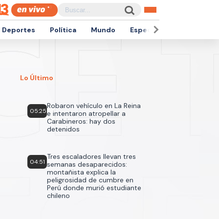
Deportes
Política
Mundo
Espectáculos
Empren
Lo Último
Robaron vehículo en La Reina
05:25
e intentaron atropellar a
Carabineros: hay dos
detenidos
Tres escaladores llevan tres
04:51
semanas desaparecidos:
montañista explica la
peligrosidad de cumbre en
Perú donde murió estudiante
chileno