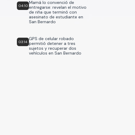
Mamá lo convenció de
04:10
entregarse: revelan el motivo
de riña que terminó con
asesinato de estudiante en
San Bernardo
GPS de celular robado
03:14
permitió detener a tres
sujetos y recuperar dos
vehículos en San Bernardo