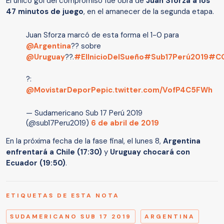
El único gol del compromiso fue obra de
Juan Sforza a los
47 minutos de juego
, en el amanecer de la segunda etapa.
Juan Sforza marcó de esta forma el 1-0 para
@Argentina
?? sobre
@Uruguay
??.
#ElInicioDelSueño
#Sub17Perú2019
#C
?:
@MovistarDeporPe
pic.twitter.com/VofP4C5FWh
— Sudamericano Sub 17 Perú 2019
(@sub17Peru2019)
6 de abril de 2019
En la próxima fecha de la fase final, el lunes 8,
Argentina
enfrentará a Chile (17:30)
y
Uruguay chocará con
Ecuador (19:50)
.
ETIQUETAS DE ESTA NOTA
SUDAMERICANO SUB 17 2019
ARGENTINA