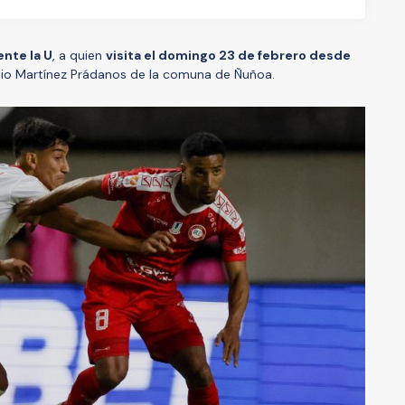
nte la U
, a quien
visita el domingo 23 de febrero desde
ulio Martínez Prádanos de la comuna de Ñuñoa.