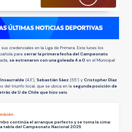
us credenciales en la Liga de Primera. Este lunes los
spañola para
cerrar la primera fecha del Campeonato
nada,
se estrenaron con una goleada 4 a 0
en el Municipal
 Insaurralde
(43'),
Sebastián Sáez
(55') y
Cristopher Díaz
s del triunfo local, que se ubica en la
segunda posición de
etrás de U de Chile que hizo seis
.
ambién
bo continúa el arranque perfecto y se toma la cima:
 la tabla del Campeonato Nacional 2025