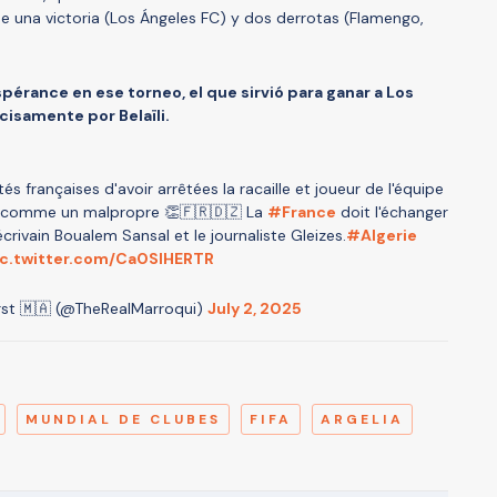
 una victoria (Los Ángeles FC) y dos derrotas (Flamengo,
pérance en ese torneo, el que sirvió para ganar a Los
isamente por Belaïli.
és françaises d'avoir arrêtées la racaille et joueur de l'équipe
ïli comme un malpropre 👏🇫🇷🇩🇿 La
#France
doit l'échanger
crivain Boualem Sansal et le journaliste Gleizes.
#Algerie
ic.twitter.com/Ca0SIHERTR
st 🇲🇦 (@TheRealMarroqui)
July 2, 2025
A
MUNDIAL DE CLUBES
FIFA
ARGELIA