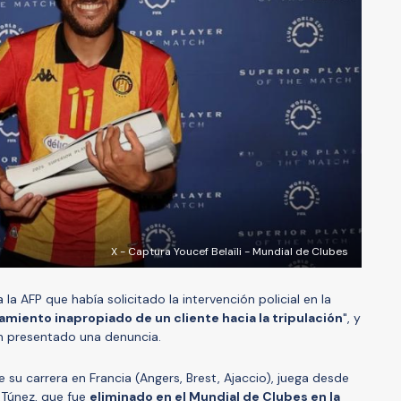
X - Captura Youcef Belaïli - Mundial de Clubes
la AFP que había solicitado la intervención policial en la
miento inapropiado de un cliente hacia la tripulación
", y
n presentado una denuncia.
de su carrera en Francia (Angers, Brest, Ajaccio), juega desde
 Túnez, que fue
eliminado en el Mundial de Clubes en la