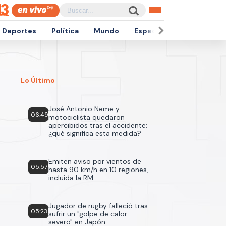
Deportes
Política
Mundo
Espectáculos
Empren
Lo Último
José Antonio Neme y
06:49
motociclista quedaron
apercibidos tras el accidente:
¿qué significa esta medida?
Emiten aviso por vientos de
05:57
hasta 90 km/h en 10 regiones,
incluida la RM
Jugador de rugby falleció tras
05:23
sufrir un "golpe de calor
severo" en Japón