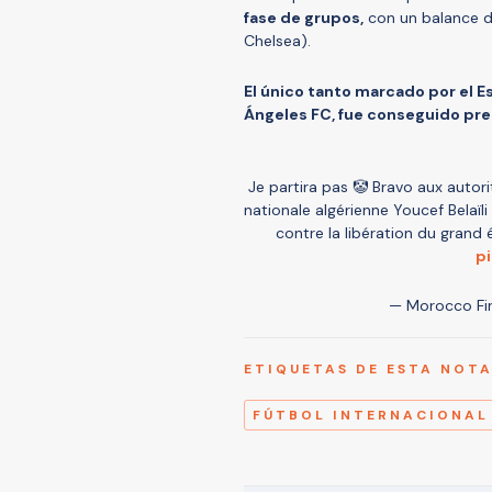
fase de grupos,
con un balance de
Chelsea).
El único tanto marcado por el Es
Ángeles FC, fue conseguido prec
Je partira pas 🤡 Bravo aux autorit
nationale algérienne Youcef Bela
contre la libération du grand é
p
— Morocco Fir
ETIQUETAS DE ESTA NOT
FÚTBOL INTERNACIONAL