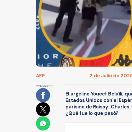
AFP
2 de Julio de 2025
COMPARTIR
El argelino Youcef Belaïli, 
Estados Unidos con el Espé
parisino de Roissy-Charles
¿Qué fue lo que pasó?