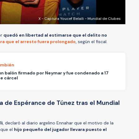
X - Captura Youcef Belaïli - Mundial de Clubes
or
quedó en libertad al estimarse que el delito no
ra que el arresto fuera prolongado
, según el fiscal.
ambién
n balón firmado por Neymar y fue condenado a 17
e cárcel
ra de Espérance de Túnez tras el Mundial
li
, declaró al diario argelino Ennahar que el motivo de la
 que el
hijo pequeño del jugador llevara puesto el