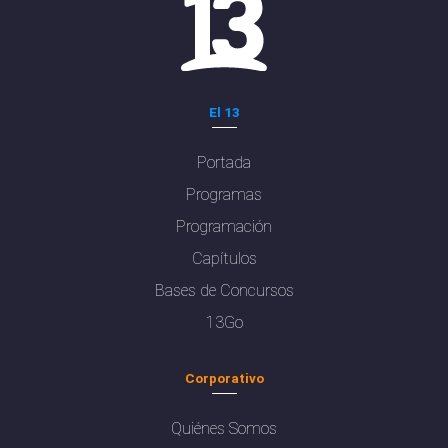
El 13
Portada
Programas
Programación
Capítulos
Bases de Concursos
13Go
Corporativo
Quiénes Somos