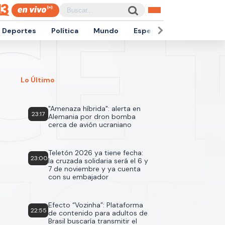
Deportes
Política
Mundo
Espectáculos
Empren
Lo Último
"Amenaza híbrida": alerta en
23:17
Alemania por dron bomba
cerca de avión ucraniano
Teletón 2026 ya tiene fecha:
23:00
la cruzada solidaria será el 6 y
7 de noviembre y ya cuenta
con su embajador
Efecto “Vozinha”: Plataforma
22:55
de contenido para adultos de
Brasil buscaría transmitir el