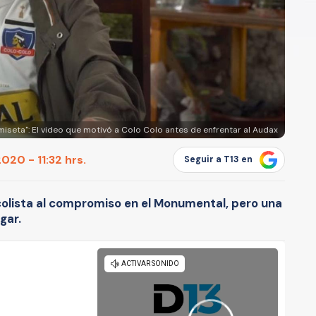
miseta": El video que motivó a Colo Colo antes de enfrentar al Audax
20 - 11:32 hrs.
Seguir a T13 en
colista al compromiso en el Monumental, pero una
gar.