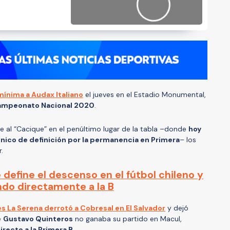
mínima a Audax Italiano
el jueves en el Estadio Monumental,
mpeonato Nacional 2020
.
ne al “Cacique” en el penúltimo lugar de la tabla –donde
hoy
único de definición por la permanencia en Primera
– los
.
define el descenso en el fútbol chileno y
ndo directamente a la B
s La Serena derrotó a Cobresal en El Salvador
y dejó
e
Gustavo Quinteros
no ganaba su partido en Macul,
recto a la Primera B
.