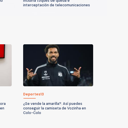
no
incluiría toques de queda e
interceptación de telecomunicaciones
Deportes13
hora
¿Se vende la amarilla?: Así puedes
cen
conseguir la camiseta de Vozinha en
Colo-Colo