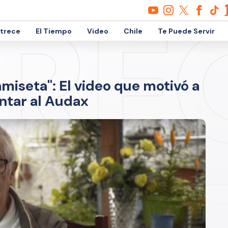
etrece
El Tiempo
Video
Chile
Te Puede Servir
amiseta": El video que motivó a
ntar al Audax