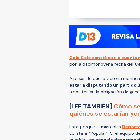
Colo Colo venció por la cuenta 
por la decimonovena fecha del
Ca
A pesar de que la victoria mantie
estaría disputando un partido 
albos tenían la obligación de ganar
[LEE TAMBIÉN]
Cómo se 
quiénes se estarían ye
Esto porque el miércoles
Deporte
colista al “Popular”. Si el equipo d
quedaba
en zona de descenso di