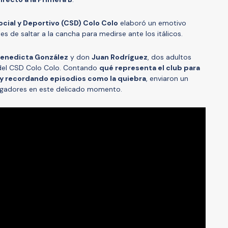
ocial y Deportivo (CSD) Colo Colo
elaboró un emotivo
es de saltar a la cancha para medirse ante los itálicos.
enedicta González
y don
Juan Rodríguez
, dos adultos
 del CSD Colo Colo. Contando
qué representa el club para
s y recordando episodios como la quiebra
, enviaron un
ugadores en este delicado momento.