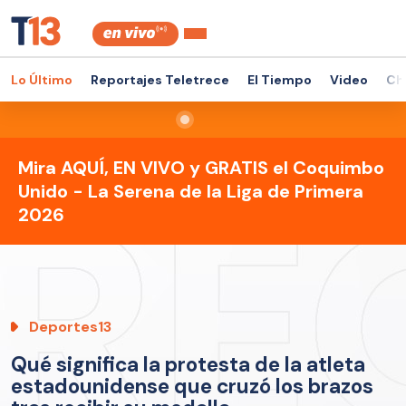
Lo Último
Reportajes Teletrece
El Tiempo
Video
Ch
Mira AQUÍ, EN VIVO y GRATIS el Coquimbo
Unido - La Serena de la Liga de Primera
2026
Deportes13
Qué significa la protesta de la atleta
estadounidense que cruzó los brazos