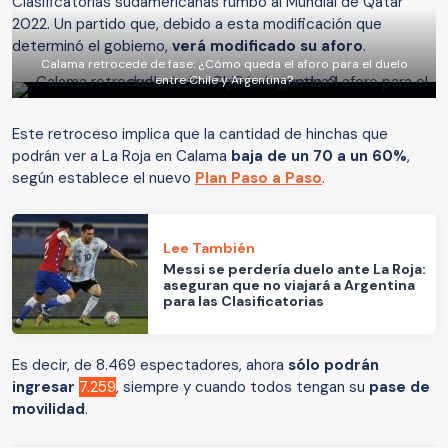
Clasificatorias sudamericanas rumbo al Mundial de Qatar
2022. Un partido que, debido a esta modificación que
determinó el gobierno,
verá modificado su aforo
.
Calama retrocede de fase: ¿Cómo queda el aforo para el duelo
entre Chile y Argentina?
Este retroceso implica que la cantidad de hinchas que
podrán ver a La Roja en Calama
baja de un 70 a un 60%
,
según establece el nuevo
Plan Paso a Paso
.
Lee También
Messi se perdería duelo ante La Roja:
aseguran que no viajará a Argentina
para las Clasificatorias
Es decir, de 8.469 espectadores, ahora
sólo podrán
ingresar
7.259
, siempre y cuando todos tengan su
pase de
movilidad
.