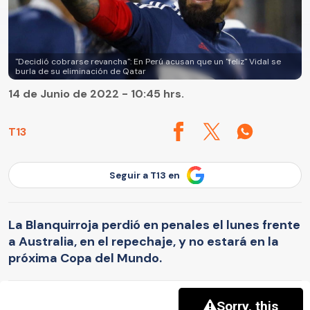
"Decidió cobrarse revancha": En Perú acusan que un "feliz" Vidal se
burla de su eliminación de Qatar
14 de Junio de 2022 - 10:45 hrs.
T13
Seguir a T13 en
La Blanquirroja perdió en penales el lunes frente
a Australia, en el repechaje, y no estará en la
próxima Copa del Mundo.