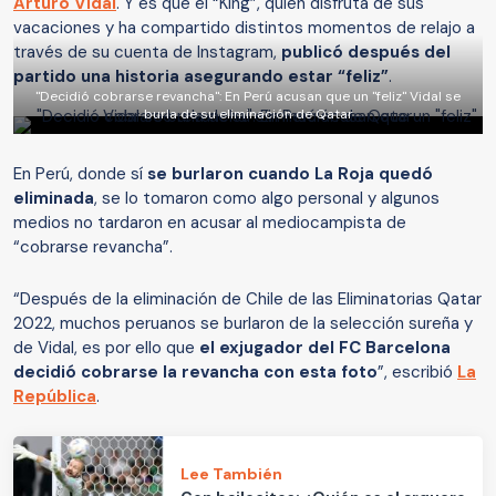
Arturo Vidal
. Y es que el “King”, quien disfruta de sus
vacaciones y ha compartido distintos momentos de relajo a
través de su cuenta de Instagram,
publicó después del
partido una historia asegurando estar “feliz”
.
"Decidió cobrarse revancha": En Perú acusan que un "feliz" Vidal se
burla de su eliminación de Qatar
En Perú, donde sí
se burlaron cuando La Roja quedó
eliminada
, se lo tomaron como algo personal y algunos
medios no tardaron en acusar al mediocampista de
“cobrarse revancha”.
“Después de la eliminación de Chile de las Eliminatorias Qatar
2022, muchos peruanos se burlaron de la selección sureña y
de Vidal, es por ello que
el exjugador del FC Barcelona
decidió cobrarse la revancha con esta foto
”, escribió
La
República
.
Lee También