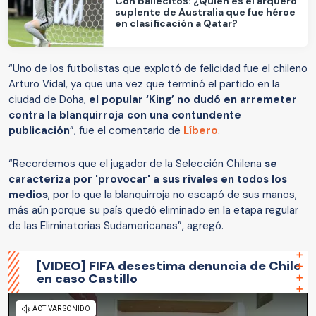
Con bailecitos: ¿Quién es el arquero
suplente de Australia que fue héroe
en clasificación a Qatar?
“Uno de los futbolistas que explotó de felicidad fue el chileno
Arturo Vidal, ya que una vez que terminó el partido en la
ciudad de Doha,
el popular ‘King’ no dudó en arremeter
contra la blanquirroja con una contundente
publicación
”, fue el comentario de
Líbero
.
“Recordemos que el jugador de la Selección Chilena
se
caracteriza por 'provocar' a sus rivales en todos los
medios
, por lo que la blanquirroja no escapó de sus manos,
más aún porque su país quedó eliminado en la etapa regular
de las Eliminatorias Sudamericanas”, agregó.
[VIDEO] FIFA desestima denuncia de Chile
en caso Castillo