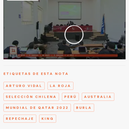
ETIQUETAS DE ESTA NOTA
ARTURO VIDAL
LA ROJA
SELECCIÓN CHILENA
PERÚ
AUSTRALIA
MUNDIAL DE QATAR 2022
BURLA
REPECHAJE
KING