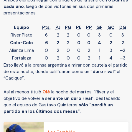
Ambos elencos llegan como líderes de la serie con
6 puntos
cada uno
, luego de dos victorias en sus dos primeras
presentaciones.
Equipo
Pts.
PJ
PG
PE
PP
GF
GC
DG
River Plate
6
2
2
0
0
3
0
3
Colo-Colo
6
2
2
0
0
4
2
2
Alianza Lima
0
2
0
0
2
1
3
–2
Fortaleza
0
2
0
0
2
1
4
–3
Esto llevó a la prensa argentina a mirar con cautela el partido
de esta noche, donde calificaron como un
“duro rival”
al
“Cacique”.
Así al menos tituló
Olé
la noche del martes: “River y el
objetivo de volver a ser
ante un duro rival
”, destacando
que el equipo de Gustavo Quinteros
sólo “perdió un
partido en los últimos dos meses”
.
Lee También