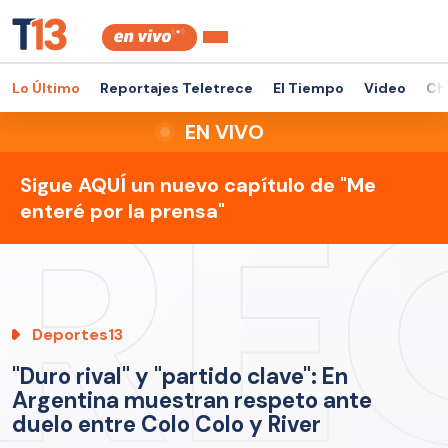
Lo Último
Reportajes Teletrece
El Tiempo
Video
Ch
EN VIVO
Sigue AQUÍ un nuevo capítulo de "Me
enteré por la prensa"
Deportes13
"Duro rival" y "partido clave": En
Argentina muestran respeto ante
duelo entre Colo Colo y River