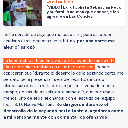
Lee También
[VIDEO] Ex futbolista Sebastián Roco
y su familia acusan que conserje los
agredió en Las Condes
"Si ha servido de algo que me pase a mí, para así poder
ayudar a otras personas en el futuro,
por una parte me
alegro
", agregó.
La lamentable situación vivida por la joven de tan solo 17
años fue incluso incluída en el acta de árbitros
, donde
explicaron que "durante el desarrollo de la segunda parte, me
percato de la presencia, fuera del recinto, de cinco
chicos subidos a la valla del campo, en la zona de medio
campo, detrás de mi asistente número 2, que portaba al
menos, uno de ellos, el chándal con el escudo del equipo
local, S. D. Nueva Montaña. S
e dirigieron durante el
desarrollo de la segunda parte tanto a jugadoras como
a mí personalmente con comentarios ofensivos
".