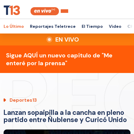
Lo Último
Reportajes Teletrece
El Tiempo
Video
Ch
EN VIVO
Sigue AQUÍ un nuevo capítulo de "Me
enteré por la prensa"
Deportes13
Lanzan sopaipilla a la cancha en pleno
partido entre Ñublense y Curicó Unido