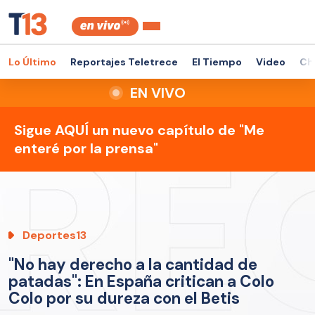
Lo Último
Reportajes Teletrece
El Tiempo
Video
Ch
EN VIVO
Sigue AQUÍ un nuevo capítulo de "Me
enteré por la prensa"
Deportes13
"No hay derecho a la cantidad de
patadas": En España critican a Colo
Colo por su dureza con el Betis