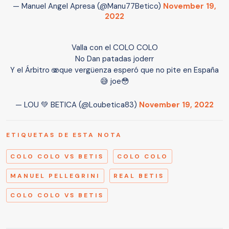
— Manuel Angel Apresa (@Manu77Betico)
November 19,
2022
Valla con el COLO COLO
No Dan patadas joderr
Y el Árbitro 🫨que vergüenza esperó que no pite en España
😅 joe😳
— LOU 💚 BETICA (@Loubetica83)
November 19, 2022
ETIQUETAS DE ESTA NOTA
COLO COLO VS BETIS
COLO COLO
MANUEL PELLEGRINI
REAL BETIS
COLO COLO VS BETIS