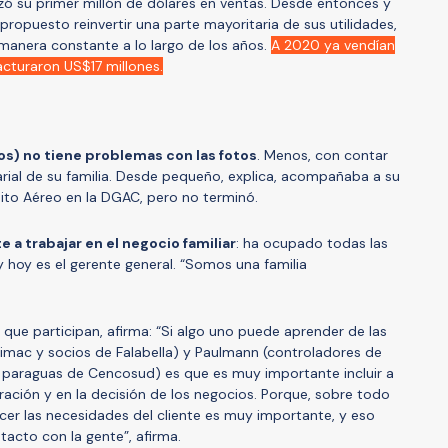
zó su primer millón de dólares en ventas. Desde entonces y
 propuesto reinvertir una parte mayoritaria de sus utilidades,
 manera constante a lo largo de los años.
A 2020 ya vendían
acturaron US$17 millones.
ños) no tiene problemas con las fotos
. Menos, con contar
arial de su familia. Desde pequeño, explica, acompañaba a su
nsito Aéreo en la DGAC, pero no terminó.
 a trabajar en el negocio familiar
: ha ocupado todas las
 hoy es el gerente general. “Somos una familia
l que participan, afirma: “Si algo uno puede aprender de las
dimac y socios de Falabella) y Paulmann (controladores de
l paraguas de Cencosud) es que es muy importante incluir a
ración y en la decisión de los negocios. Porque, sobre todo
er las necesidades del cliente es muy importante, y eso
tacto con la gente”, afirma.