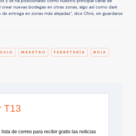
os y se ha posicionado como nuestro principal canal de
 crear nuevas bodegas en otras zonas, algo así como dark
 de entrega en zonas más alejadas”, dice Chris, sin guardarse
A
OCIO
MAESTRO
FERRETERÍA
NOIA
r T13
lista de correo para recibir gratis las noticias