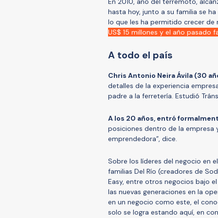
En 2010, año del terremoto, alcan
hasta hoy, junto a su familia se ha
lo que les ha permitido crecer de
US$ 15 millones y el año pasado f
A todo el país
Chris Antonio Neira Ávila (30 a
detalles de la experiencia empres
padre a la ferretería. Estudió Trá
A los 20 años, entró formalmente
posiciones dentro de la empresa y
emprendedora”, dice.
Sobre los líderes del negocio en e
familias Del Río (creadores de So
Easy, entre otros negocios bajo e
las nuevas generaciones en la ope
en un negocio como este, el conoc
solo se logra estando aquí, en con