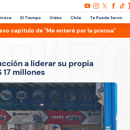
etrece
El Tiempo
Video
Chile
Te Puede Servir
evo capítulo de "Me enteré por la prensa"
cción a liderar su propia
$ 17 millones