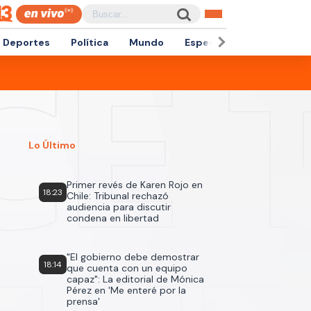
Deportes
Política
Mundo
Espectáculos
Empren
Lo Último
Primer revés de Karen Rojo en
18:23
Chile: Tribunal rechazó
audiencia para discutir
condena en libertad
"El gobierno debe demostrar
18:14
que cuenta con un equipo
capaz": La editorial de Mónica
Pérez en 'Me enteré por la
prensa'