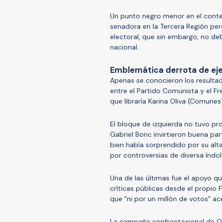
Un punto negro menor en el contex
senadora en la Tercera Región per
electoral, que sin embargo, no debe
nacional.
Emblemática derrota de eje
Apenas se conocieron los resultad
entre el Partido Comunista y el Fr
que libraría Karina Oliva (Comune
El bloque de izquierda no tuvo pro
Gabriel Boric invirtieron buena pa
bien había sorprendido por su a
por controversias de diversa índol
Una de las últimas fue el apoyo q
críticas públicas desde el propio
que "ni por un millón de votos" ac
La campaña confrontacional de Ol