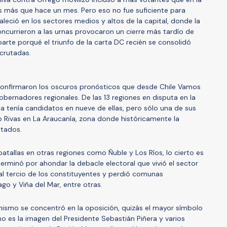
os más que hace un mes. Pero eso no fue suficiente para
taleció en los sectores medios y altos de la capital, donde la
ncurrieron a las urnas provocaron un cierre más tardío de
parte porqué el triunfo de la carta DC recién se consolidó
crutadas.
confirmaron los oscuros pronósticos que desde Chile Vamos
obernadores regionales. De las 13 regiones en disputa en la
sta tenía candidatos en nueve de ellas, pero sólo una de sus
no Rivas en La Araucanía, zona donde históricamente la
ltados.
atallas en otras regiones como Ñuble y Los Ríos, lo cierto es
erminó por ahondar la debacle electoral que vivió el sector
 al tercio de los constituyentes y perdió comunas
o y Viña del Mar, entre otras.
nismo se concentró en la oposición, quizás el mayor símbolo
o es la imagen del Presidente Sebastián Piñera y varios