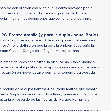
to de celebración eso sí es que la carta apoyada por la
dió frente a un independiente de izquierda. Un bolsón
ría influir en las definiciones que tome la falange a nivel
 PC-Frente Amplio (y para la dupla Jadue-Boric)
os de la primera vuelta el 16 de mayo pasado, el nuevo eje
ente Amplio definieron que la batalla emblemática sería la
s) con Claudio Orrego en la Región Metropolitana.
blemas en "presidencializar" la disputa. Así, Daniel Jadue y
rte de su capital político en el apoyo a una candidatura que si
lta votación en mayo, estuvo permanentemente atravesada
e.
ue recibió de la dupla Pamela Jiles-Pablo Maltés, que desató
 Frente Amplio y que incomodó a Boric, quien aseguró incluso
eptaría el respaldo de las figuras del Partido Humanista.
iva contra Orrego movilizó incluso a más votantes que en la