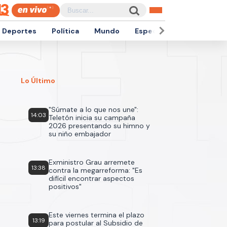
Deportes
Política
Mundo
Espectáculos
Empren
Lo Último
"Súmate a lo que nos une":
14:03
Teletón inicia su campaña
2026 presentando su himno y
su niño embajador
Exministro Grau arremete
13:38
contra la megarreforma: "Es
difícil encontrar aspectos
positivos"
Este viernes termina el plazo
13:19
para postular al Subsidio de