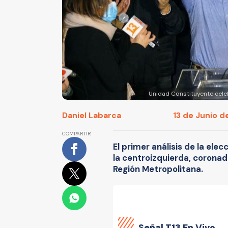
Unidad Constituyente celeb
Daniel Labarca
13 de Junio d
COMPARTIR
El primer análisis de la ele
la centroizquierda, coronad
Región Metropolitana.
Señal
T13 En Vivo