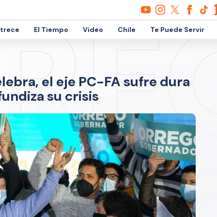
etrece
El Tiempo
Video
Chile
Te Puede Servir
ebra, el eje PC-FA sufre dura
undiza su crisis