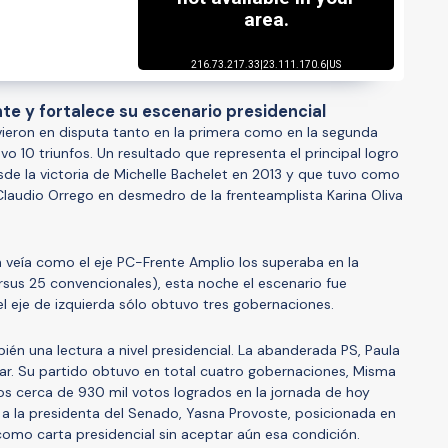
e y fortalece su escenario presidencial
vieron en disputa tanto en la primera como en la segunda
o 10 triunfos. Un resultado que representa el principal logro
esde la victoria de Michelle Bachelet en 2013 y que tuvo como
 Claudio Orrego en desmedro de la frenteamplista Karina Oliva
 veía como el eje PC-Frente Amplio los superaba en la
rsus 25 convencionales), esta noche el escenario fue
l eje de izquierda sólo obtuvo tres gobernaciones.
ién una lectura a nivel presidencial. La abanderada PS, Paula
jar. Su partido obtuvo en total cuatro gobernaciones, Misma
os cerca de 930 mil votos logrados en la jornada de hoy
o a la presidenta del Senado, Yasna Provoste, posicionada en
como carta presidencial sin aceptar aún esa condición.