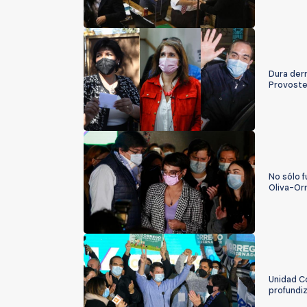
Dura derr
Provost
No sólo f
Oliva-Or
Unidad Co
profundiz