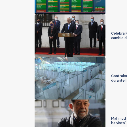
Celebra R
cambio d
Contralor
durante 
Mahmud Al
ha visto"