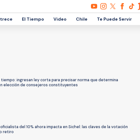
etrece
El Tiempo
Video
Chile
Te Puede Servir
 tiempo: ingresan ley corta para precisar norma que determina
en elección de consejeros constituyentes
 oficialista del 10% ahora impacta en Sichel: las claves de la votación
o retiro