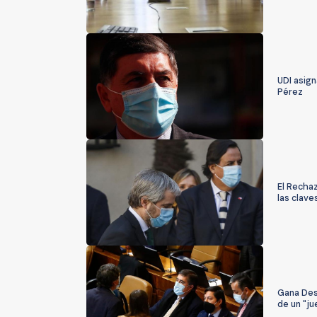
UDI asign
Pérez
El Recha
las clave
Gana Desb
de un "j