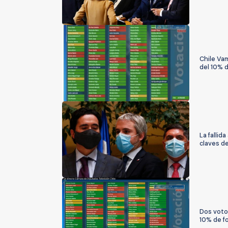
Chile Va
del 10% 
La fallid
claves de
Dos votos
10% de f