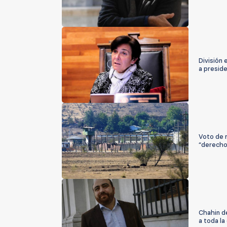
División 
a presid
Voto de m
“derecho 
Chahin de
a toda la