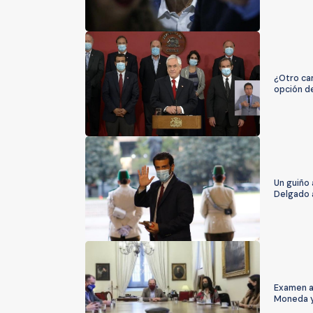
¿Otro cam
opción d
Un guiño 
Delgado a
Examen al
Moneda y