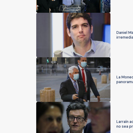
Daniel Ma
irremedi
La Moneda
panorama
Larraín 
no sea p