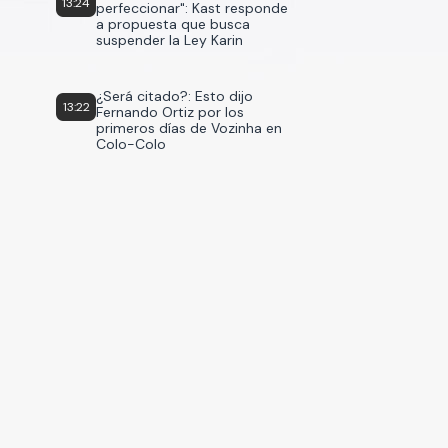
13:24
perfeccionar": Kast responde
a propuesta que busca
suspender la Ley Karin
¿Será citado?: Esto dijo
13:22
Fernando Ortiz por los
primeros días de Vozinha en
Colo-Colo