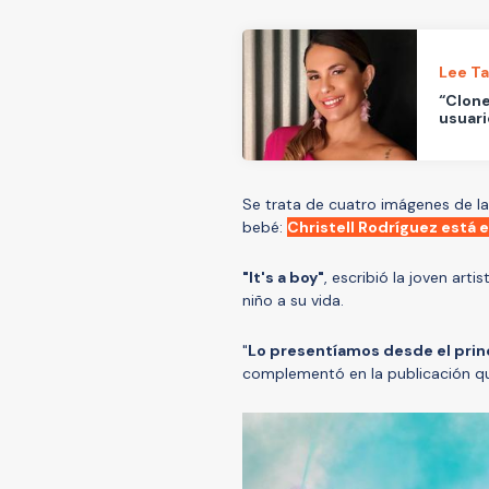
Lee T
“Clone
usuari
Se trata de cuatro imágenes de la 
bebé:
Christell Rodríguez está 
"It's a boy"
, escribió la joven art
niño a su vida.
"
Lo presentíamos desde el princ
complementó en la publicación qu