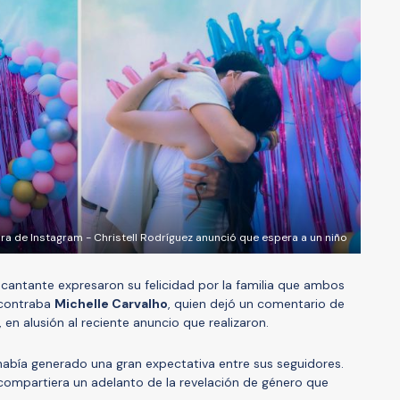
ra de Instagram - Christell Rodríguez anunció que espera a un niño
 cantante expresaron su felicidad por la familia que ambos
ncontraba
Michelle Carvalho
, quien dejó un comentario de
 en alusión al reciente anuncio que realizaron.
abía generado una gran expectativa entre sus seguidores.
r compartiera un adelanto de la revelación de género que