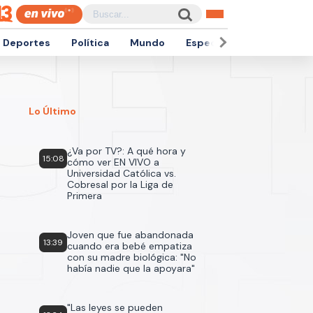
Deportes
Política
Mundo
Espectáculos
Empren
Lo Último
¿Va por TV?: A qué hora y
15:08
cómo ver EN VIVO a
Universidad Católica vs.
Cobresal por la Liga de
Primera
Joven que fue abandonada
13:39
cuando era bebé empatiza
con su madre biológica: "No
había nadie que la apoyara"
"Las leyes se pueden