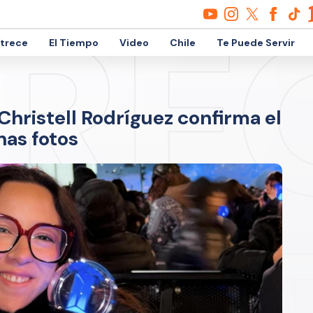
etrece
El Tiempo
Video
Chile
Te Puede Servir
ristell Rodríguez confirma el
nas fotos