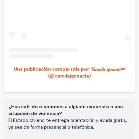
Una publicación compartida por 𝒞𝒶𝓂𝒾𝓁𝒶 𝒾𝑔𝓃𝒶𝒸𝒾𝒶🪽
(@camilaignnacia)
¿Has sufrido o conoces a alguien expuesto a una
situación de violencia?
El Estado chileno te entrega orientación y ayuda gratis,
ya sea de forma presencial o telefónica.