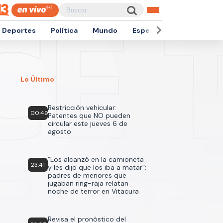
Deportes
Política
Mundo
Espectáculos
Empren
Lo Último
Restricción vehicular:
00:49
Patentes que NO pueden
circular este jueves 6 de
agosto
“Los alcanzó en la camioneta
23:41
y les dijo que los iba a matar”:
padres de menores que
jugaban ring-raja relatan
noche de terror en Vitacura
Revisa el pronóstico del