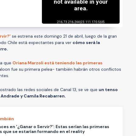
rvir?'
se estrena este domingo 21 de abril, luego de la gran
e todo Chile está expectantes para ver
cómo será la
rro.
ia que
Oriana Marzoli está teniendo las primeras
loon fue su primera pelea- también habrán otros conflictos
antes.
strado las redes sociales de Canal 13, se ve que
un tenso
 Andrade y Camila Recabarren.
ambién
es en '¿Ganar o Servir?': Estas serían las primeras
s que se estarían formando en el reality