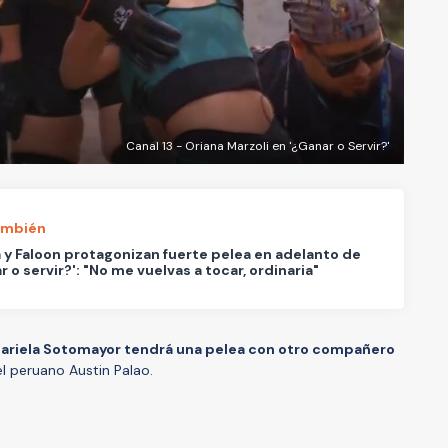
Canal 13 - Oriana Marzoli en '¿Ganar o Servir?'
ambién
 y Faloon protagonizan fuerte pelea en adelanto de
r o servir?': "No me vuelvas a tocar, ordinaria"
ariela Sotomayor tendrá una pelea con otro compañero
el peruano Austin Palao.