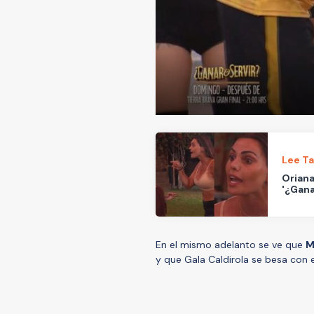
Lee T
Oriana
'¿Gana
En el mismo adelanto se ve que
M
y que Gala Caldirola se besa con 