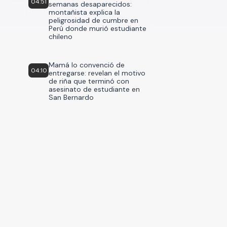
04:51
semanas desaparecidos:
montañista explica la
peligrosidad de cumbre en
Perú donde murió estudiante
chileno
Mamá lo convenció de
04:10
entregarse: revelan el motivo
de riña que terminó con
asesinato de estudiante en
San Bernardo