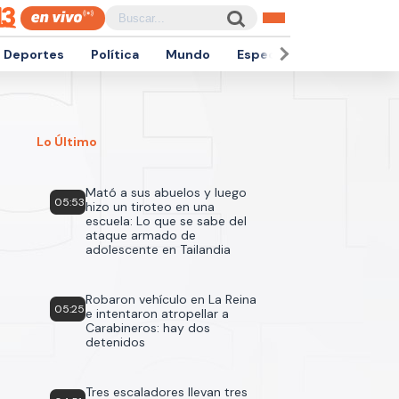
Deportes
Política
Mundo
Espectáculos
Empren
Lo Último
Mató a sus abuelos y luego
05:53
hizo un tiroteo en una
escuela: Lo que se sabe del
ataque armado de
adolescente en Tailandia
Robaron vehículo en La Reina
05:25
e intentaron atropellar a
Carabineros: hay dos
detenidos
Tres escaladores llevan tres