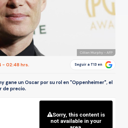
Cillian Murphy - AFP
 - 02:48 hrs.
Seguir a T13 en
hy gane un Oscar por su rol en "Oppenheimer", el
 de precio.