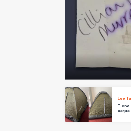
Lee T
Tiene 
carpa 