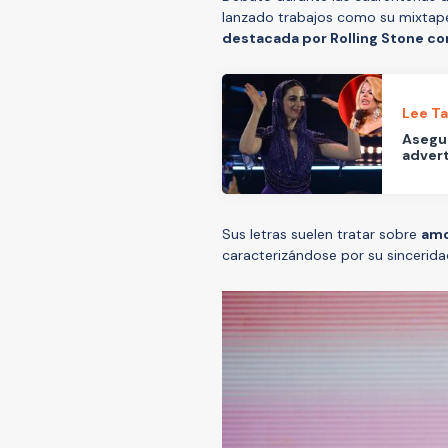
lanzado trabajos como su mixta
destacada por Rolling Stone com
Lee T
Asegu
advert
Sus letras suelen tratar sobre
amo
caracterizándose por su sincerida