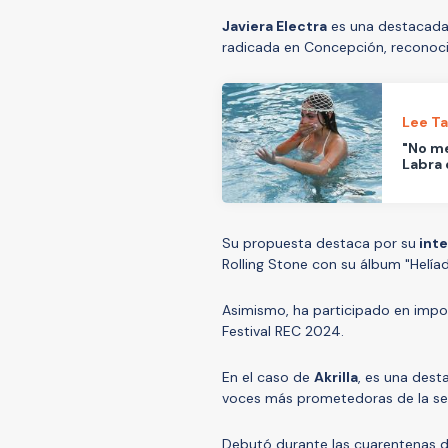
Javiera Electra
es una destacad
radicada en Concepción, reconocid
Lee T
"No me
Labra 
Su propuesta destaca por su
inte
Rolling Stone con su álbum "Helía
Asimismo, ha participado en imp
Festival REC 2024.
En el caso de
Akrilla
, es una des
voces más prometedoras de la seg
Debutó durante las cuarentenas d