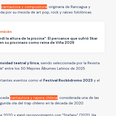
a
cantautora y compositora
, originaria de Rancagua y
a por su mezcla de art pop, rock y raíces folclóricas.
ambién
dí la altura de la piscina": El percance que sufrió Skar
en su piscinazo como reina de Viña 2026
nsidad teatral y lírica
, siendo seleccionada por la Revista
de" entre los 50 Mejores Álbumes Latinos de 2025.
ortantes eventos como el
Festival Rockódromo 2023
y el
tacada
cantautora y rapera chilena
, considerada una de las
unda ola del trap chileno en la década de 2020.
e 2020 y ganó reconocimiento con "Stefany" (2021). Ha