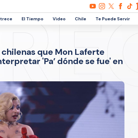
etrece
El Tiempo
Video
Chile
Te Puede Servir
s chilenas que Mon Laferte
nterpretar 'Pa’ dónde se fue' en