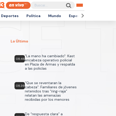
Deportes
Política
Mundo
Espectáculos
Empren
Lo Último
"La mano ha cambiado": Kast
08:46
encabeza operativo policial
en Plaza de Armas y respalda
a las policías
“Que se reventaran la
08:39
cabeza”: Familiares de jóvenes
retenidos tras “ring-raja”
relatan las amenazas
recibidas por los menores
De “respuesta clara” a