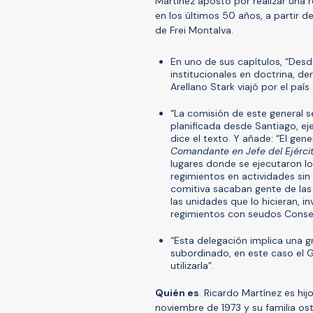
Martínez apostó por realizar una re
en los últimos 50 años, a partir d
de Frei Montalva.
En uno de sus capítulos, “Desde
institucionales en doctrina, de
Arellano Stark viajó por el pa
“La comisión de este general 
planificada desde Santiago, e
dice el texto. Y añade: “El gen
Comandante en Jefe del Ejércit
lugares donde se ejecutaron l
regimientos en actividades si
comitiva sacaban gente de las 
las unidades que lo hicieran, 
regimientos con seudos Consej
“Esta delegación implica una 
subordinado, en este caso el G
utilizarla”.
Quién es
. Ricardo Martínez es hi
noviembre de 1973 y su familia os