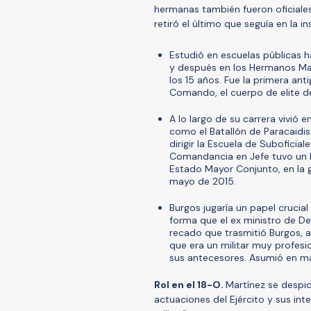
hermanas también fueron oficial
retiró el último que seguía en la i
Estudió en escuelas públicas h
y después en los Hermanos Maris
los 15 años. Fue la primera an
Comando, el cuerpo de elite d
A lo largo de su carrera vivió 
como el Batallón de Paracaidi
dirigir la Escuela de Suboficia
Comandancia en Jefe tuvo un 
Estado Mayor Conjunto, en la 
mayo de 2015.
Burgos jugaría un papel crucia
forma que el ex ministro de De
recado que trasmitió Burgos, 
que era un militar muy profesi
sus antecesores. Asumió en m
Rol en el 18-O.
Martínez se despid
actuaciones del Ejército y sus int