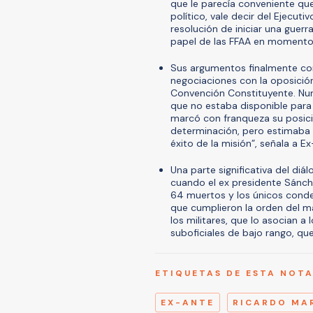
que le parecía conveniente que
político, vale decir del Ejecut
resolución de iniciar una guerra
papel de las FFAA en momentos d
Sus argumentos finalmente conv
negociaciones con la oposición
Convención Constituyente. Nun
que no estaba disponible para 
marcó con franqueza su posici
determinación, pero estimaba 
éxito de la misión”, señala a E
Una parte significativa del diá
cuando el ex presidente Sánch
64 muertos y los únicos conden
que cumplieron la orden del ma
los militares, que lo asocian a l
suboficiales de bajo rango, qu
ETIQUETAS DE ESTA NOT
EX-ANTE
RICARDO MA