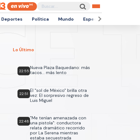
Deportes
Política
Mundo
Espectáculos
Empren
Lo Último
Nueva Plaza Baquedano: más
22:55
tacos... más lento
El "sol de México" brilla otra
22:51
vez: El sorpresivo regreso de
Luis Miguel
"Me tenían amenazada con
22:48
una pistola": conductora
relata dramático recorrido
por La Serena mientras
estaba secuestrada