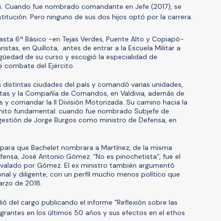
es. Cuando fue nombrado comandante en Jefe (2017), se
nstitución. Pero ninguno de sus dos hijos optó por la carrera.
asta 6ª Básico -en Tejas Verdes, Puente Alto y Copiapó-
tas, en Quillota, antes de entrar a la Escuela Militar a
tigüedad de su curso y escogió la especialidad de
e combate del Ejército.
en distintas ciudades del país y comandó varias unidades,
stas y la Compañía de Comandos, en Valdivia, además de
les y comandar la II División Motorizada. Su camino hacia la
hito fundamental: cuando fue nombrado Subjefe de
gestión de Jorge Burgos como ministro de Defensa, en
l para que Bachelet nombrara a Martínez, de la misma
fensa, José Antonio Gómez. “No es pinochetista”, fue el
avalado por Gómez. El ex ministro también argumentó
onal y diligente, con un perfil mucho menos político que
arzo de 2018.
ió del cargo publicando el informe “Reflexión sobre las
egrantes en los últimos 50 años y sus efectos en el ethos