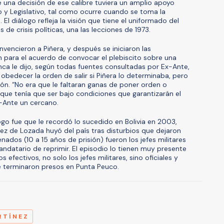
 una decisión de ese calibre tuviera un amplio apoyo
ivo y Legislativo, tal como ocurre cuando se toma la
. El diálogo refleja la visión que tiene el uniformado del
e crisis políticas, una las lecciones de 1973.
encieron a Piñera, y después se iniciaron las
 para el acuerdo de convocar el plebiscito sobre una
ca le dijo, según todas fuentes consultadas por Ex-Ante,
obedecer la orden de salir si Piñera lo determinaba, pero
ón. “No era que le faltaran ganas de poner orden o
que tenía que ser bajo condiciones que garantizarán el
x-Ante un cercano.
logo fue que le recordó lo sucedido en Bolivia en 2003,
ez de Lozada huyó del país tras disturbios que dejaron
ados (10 a 15 años de prisión) fueron los jefes militares
ndatario de reprimir. El episodio lo tienen muy presente
os efectivos, no solo los jefes militares, sino oficiales y
e terminaron presos en Punta Peuco.
A
RTÍNEZ