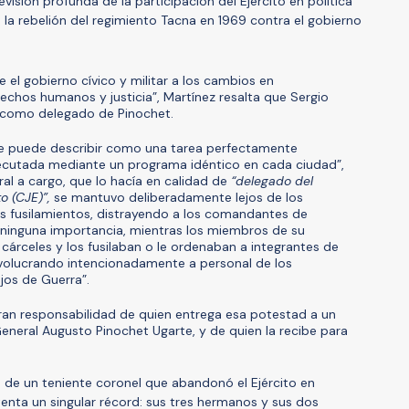
visión profunda de la participación del Ejército en política
e la rebelión del regimiento Tacna en 1969 contra el gobierno
 el gobierno cívico y militar a los cambios en
rechos humanos y justicia”, Martínez resalta que Sergio
ís como delegado de Pinochet.
se puede describir como una tarea perfectamente
jecutada mediante un programa idéntico en cada ciudad”,
eral a cargo, que lo hacía en calidad de
“delegado del
o (CJE)”,
se mantuvo deliberadamente lejos de los
os fusilamientos, distrayendo a los comandantes de
n ninguna importancia, mientras los miembros de su
cárceles y los fusilaban o le ordenaban a integrantes de
involucrando intencionadamente a personal de los
os de Guerra”.
gran responsabilidad de quien entrega esa potestad a un
eneral Augusto Pinochet Ugarte, y de quien la recibe para
jo de un teniente coronel que abandonó el Ejército en
tenta un singular récord: sus tres hermanos y sus dos