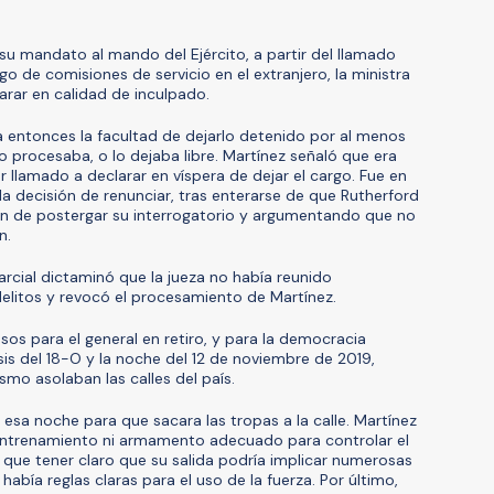
u mandato al mando del Ejército, a partir del llamado
go de comisiones de servicio en el extranjero, la ministra
arar en calidad de inculpado.
a entonces la facultad de dejarlo detenido por al menos
 lo procesaba, o lo dejaba libre. Martínez señaló que era
 llamado a declarar en víspera de dejar el cargo. Fue en
a decisión de renunciar, tras enterarse de que Rutherford
ón de postergar su interrogatorio y argumentando que no
n.
rcial dictaminó que la jueza no había reunido
elitos y revocó el procesamiento de Martínez.
s para el general en retiro, y para la democracia
risis del 18-O y la noche del 12 de noviembre de 2019,
ismo asolaban las calles del país.
ó esa noche para que sacara las tropas a la calle. Martínez
n entrenamiento ni armamento adecuado para controlar el
a que tener claro que su salida podría implicar numerosas
bía reglas claras para el uso de la fuerza. Por último,