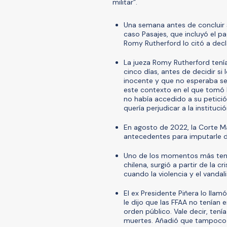
militar”.
Una semana antes de concluir s
caso Pasajes, que incluyó el pa
Romy Rutherford lo citó a decl
La jueza Romy Rutherford tení
cinco días, antes de decidir si
inocente y que no esperaba ser
este contexto en el que tomó l
no había accedido a su petici
quería perjudicar a la institució
En agosto de 2022, la Corte Ma
antecedentes para imputarle d
Uno de los momentos más tenso
chilena, surgió a partir de la c
cuando la violencia y el vandal
El ex Presidente Piñera lo llam
le dijo que las FFAA no tenía
orden público. Vale decir, tení
muertes. Añadió que tampoco ha