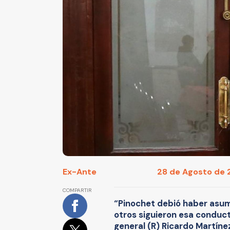
Ex-Ante
28 de Agosto de 2
COMPARTIR
“Pinochet debió haber asumi
otros siguieron esa conducta
general (R) Ricardo Martínez