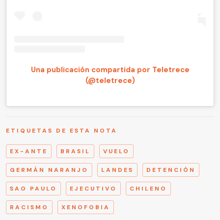
Una publicación compartida por Teletrece
(@teletrece)
ETIQUETAS DE ESTA NOTA
EX-ANTE
BRASIL
VUELO
GERMÁN NARANJO
LANDES
DETENCIÓN
SAO PAULO
EJECUTIVO
CHILENO
RACISMO
XENOFOBIA