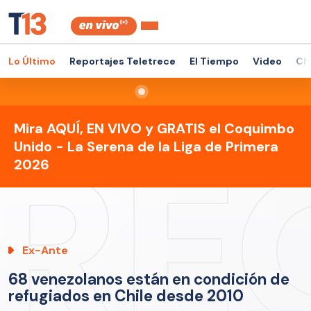
Lo Último
Reportajes Teletrece
El Tiempo
Video
Ch
Mira AQUÍ, EN VIVO y GRATIS el Coquimbo
Unido - La Serena de la Liga de Primera
2026
Ex-Ante
68 venezolanos están en condición de
refugiados en Chile desde 2010