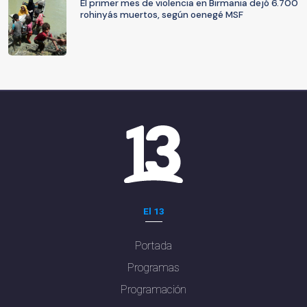
El primer mes de violencia en Birmania dejó 6.700
rohinyás muertos, según oenegé MSF
El 13
Portada
Programas
Programación