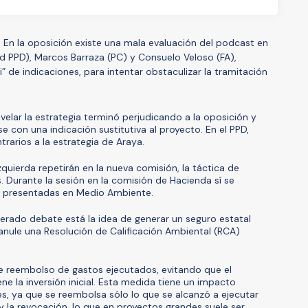
.
En la oposición existe una mala evaluación del podcast en
d PPD), Marcos Barraza (PC) y Consuelo Veloso (FA),
 de indicaciones, para intentar obstaculizar la tramitación
velar la estrategia terminó perjudicando a la oposición y
e con una indicación sustitutiva al proyecto. En el PPD,
rarios a la estrategia de Araya.
izquierda repetirán en la nueva comisión, la táctica de
 Durante la sesión en la comisión de Hacienda sí se
er presentadas en Medio Ambiente.
nerado debate está la idea de generar un seguro estatal
anule una Resolución de Calificación Ambiental (RCA)
e reembolso de gastos ejecutados, evitando que el
ene la inversión inicial. Esta medida tiene un impacto
es, ya que se reembolsa sólo lo que se alcanzó a ejecutar
 y la revocación, lo que en proyectos grandes suele ser