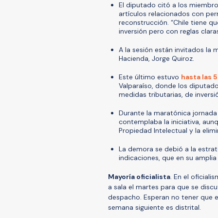
El diputado citó a los miembro
artículos relacionados con per
reconstrucción. “Chile tiene q
inversión pero con reglas clar
A la sesión están invitados la 
Hacienda, Jorge Quiroz.
Este último estuvo
hasta las 
Valparaíso, donde los diputado
medidas tributarias, de invers
Durante la maratónica jornada 
contemplaba la iniciativa, au
Propiedad Intelectual y la elim
La demora se debió a la estra
indicaciones, que en su amplia
Mayoría oficialista
. En el oficial
a sala el martes para que se disc
despacho. Esperan no tener que ex
semana siguiente es distrital.