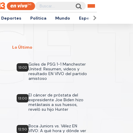
Deportes
Política
Mundo
Espectáculos
Empren
Lo Último
Goles de PSG 1-1 Manchester
13:02
United: Resumen, videos y
resultado EN VIVO del partido
amistoso
El cáncer de próstata del
13:00
expresidente Joe Biden hizo
metástasis a sus huesos,
reveló su hijo Hunter
Boca Juniors vs. Vélez EN
12:50
VIVO: A qué hora y dónde ver