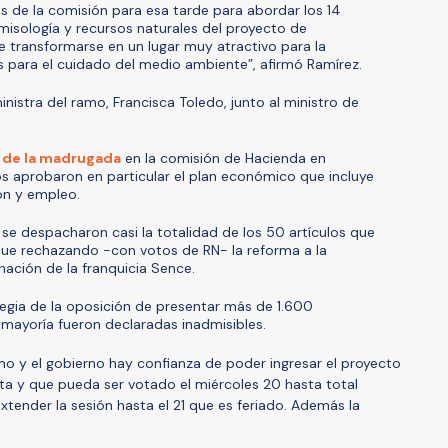
s de la comisión para esa tarde para abordar los 14
misología y recursos naturales del proyecto de
ue transformarse en un lugar muy atractivo para la
as para el cuidado del medio ambiente”, afirmó Ramírez.
ministra del ramo, Francisca Toledo, junto al ministro de
5 de la madrugada
en la comisión de Hacienda en
s aprobaron en particular el plan económico que incluye
ión y empleo.
se despacharon casi la totalidad de los 50 artículos que
nque rechazando -con votos de RN- la reforma a la
inación de la franquicia Sence.
tegia de la oposición de presentar más de 1.600
 mayoría fueron declaradas inadmisibles.
ismo y el gobierno hay confianza de poder ingresar el proyecto
uta y que pueda ser votado el miércoles 20 hasta total
tender la sesión hasta el 21 que es feriado. Además la