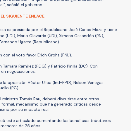
al”, señaló el gobierno.
 EL SIGUIENTE ENLACE
ncia es presidida por el Republicano José Carlos Meza y tiene
be (UDI), Mario Olavarría (UDI), Ximena Ossandón (RN),
Fernando Ugarte (Republicano).
 con el voto favor Erich Grohs (PNL).
n Tamara Ramírez (PDG) y Patricio Pinilla (DC). Con
 en negociaciones.
e la oposición Héctor Ulloa (Ind-PPD), Nelson Venegas
uello (PC).
el ministro Tomás Rau, deberá discutirse entre otros
o formal, mecanismo que ha generado críticas desde
lismo por su impacto real.
có este articulado aumentando los beneficios tributarios
y menores de 25 años.