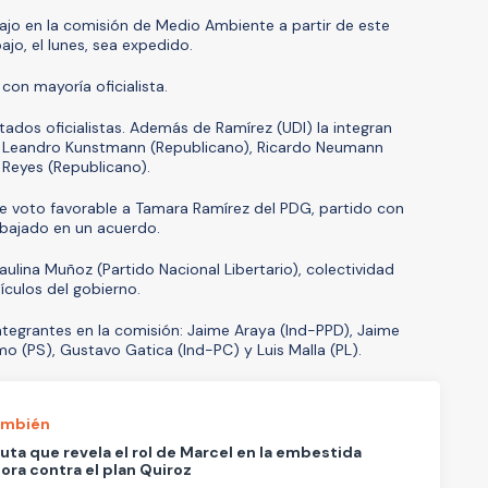
bajo en la comisión de Medio Ambiente a partir de este
ajo, el lunes, sea expedido.
on mayoría oficialista.
dos oficialistas. Además de Ramírez (UDI) la integran
), Leandro Kunstmann (Republicano), Ricardo Neumann
 Reyes (Republicano).
voto favorable a Tamara Ramírez del PDG, partido con
rabajado en un acuerdo.
aulina Muñoz (Partido Nacional Libertario), colectividad
culos del gobierno.
integrantes en la comisión: Jaime Araya (Ind-PPD), Jaime
mo (PS), Gustavo Gatica (Ind-PC) y Luis Malla (PL).
ambién
uta que revela el rol de Marcel en la embestida
ora contra el plan Quiroz