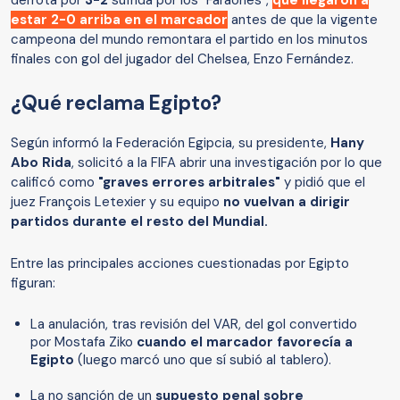
derrota por
3-2
sufrida por los "Faraones",
que llegaron a
estar 2-0 arriba en el marcador
antes de que la vigente
campeona del mundo remontara el partido en los minutos
finales con gol del jugador del Chelsea, Enzo Fernández.
¿Qué reclama Egipto?
Según informó la Federación Egipcia, su presidente,
Hany
Abo Rida
, solicitó a la FIFA abrir una investigación por lo que
calificó como
"graves errores arbitrales"
y pidió que el
juez François Letexier y su equipo
no vuelvan a dirigir
partidos durante el resto del Mundial.
Entre las principales acciones cuestionadas por Egipto
figuran:
La anulación, tras revisión del VAR, del gol convertido
por Mostafa Ziko
cuando el marcador favorecía a
Egipto
(luego marcó uno que sí subió al tablero).
La no sanción de un
supuesto penal sobre