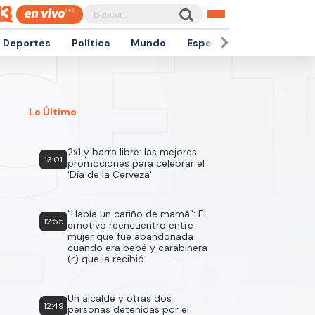
Deportes
Política
Mundo
Espectáculos
Empren
Lo Último
2x1 y barra libre: las mejores
13:01
promociones para celebrar el
'Día de la Cerveza'
"Había un cariño de mamá": El
12:55
emotivo reencuentro entre
mujer que fue abandonada
cuando era bebé y carabinera
(r) que la recibió
Un alcalde y otras dos
12:49
personas detenidas por el