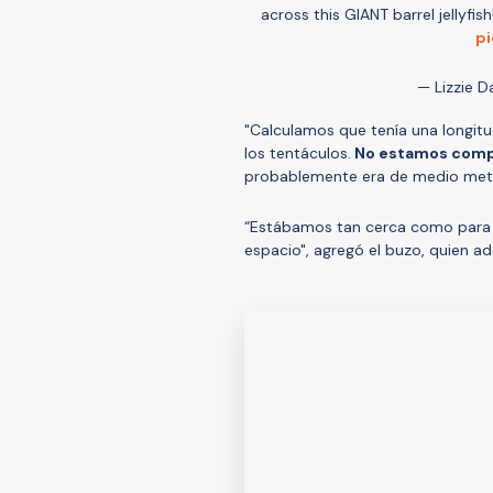
across this GIANT barrel jellyfis
pi
— Lizzie D
"Calculamos que tenía una longitu
los tentáculos.
No estamos compl
probablemente era de medio metro
“Estábamos tan cerca como para t
espacio", agregó el buzo, quien 