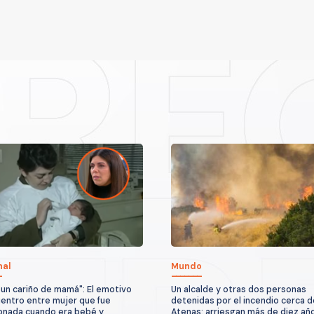
nal
Mundo
 un cariño de mamá": El emotivo
Un alcalde y otras dos personas
entro entre mujer que fue
detenidas por el incendio cerca d
nada cuando era bebé y
Atenas: arriesgan más de diez añ