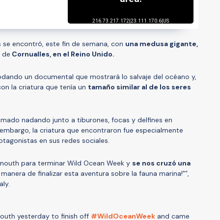
s se encontró, este fin de semana, con
una medusa gigante,
a de
Cornualles, en el Reino Unido.
odando un documental que mostrará lo salvaje del océano y,
on la criatura que tenía un
tamaño similar al de los seres
ilmado nadando junto a tiburones, focas y delfines en
in embargo, la criatura que encontraron fue especialmente
rotagonistas en sus redes sociales.
lmouth para terminar Wild Ocean Week y
se nos cruzó una
 manera de finalizar esta aventura sobre la fauna marina!"”,
aly.
mouth yesterday to finish off
#WildOceanWeek
and came