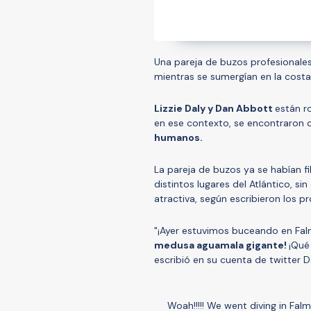
Una pareja de buzos profesionale
mientras se sumergían en la cost
Lizzie Daly y Dan Abbott
están r
en ese contexto, se encontraron c
humanos.
La pareja de buzos ya se habían f
distintos lugares del Atlántico, s
atractiva, según escribieron los p
"¡Ayer estuvimos buceando en Fa
medusa aguamala gigante!
¡Qué
escribió en su cuenta de twitter D
Woah!!!!! We went diving in Fal