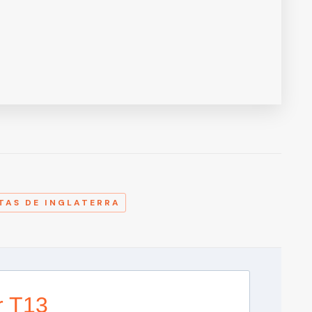
A
TAS DE INGLATERRA
r T13