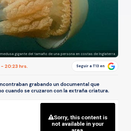
medusa gigante del tamaño de una persona en costas de Inglaterra
 - 20:23 hrs.
Seguir a T13 en
encontraban grabando un documental que
no cuando se cruzaron con la extraña criatura.