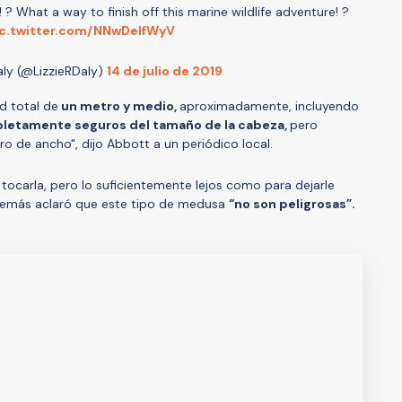
h! ? What a way to finish off this marine wildlife adventure! ?
c.twitter.com/NNwDelfWyV
aly (@LizzieRDaly)
14 de julio de 2019
d total de
un metro y medio,
aproximadamente, incluyendo
etamente seguros del tamaño de la cabeza,
pero
 de ancho", dijo Abbott a un periódico local.
ocarla, pero lo suficientemente lejos como para dejarle
además aclaró que este tipo de medusa
“no son peligrosas”.