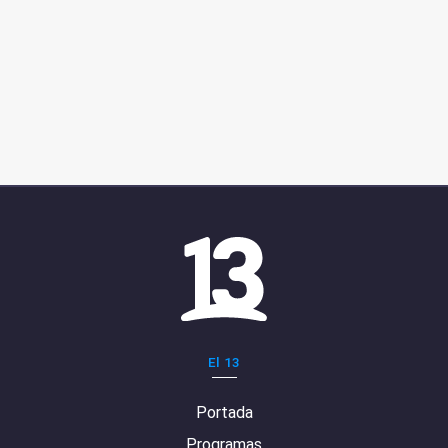
El 13
Portada
Programas