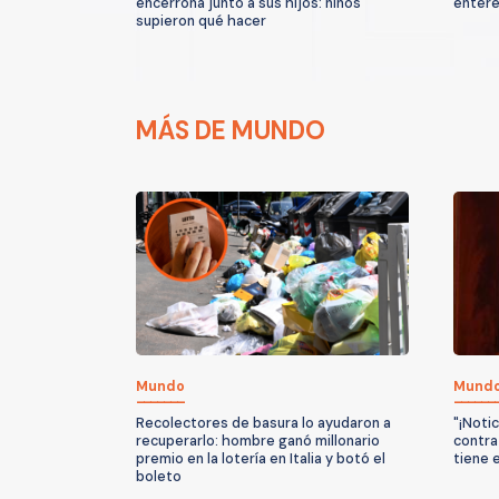
encerrona junto a sus hijos: niños
enteré
supieron qué hacer
MÁS DE MUNDO
Mundo
Mund
Recolectores de basura lo ayudaron a
"¡Noti
recuperarlo: hombre ganó millonario
contra
premio en la lotería en Italia y botó el
tiene 
boleto