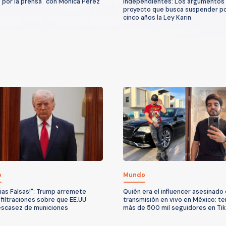
 por la prensa" con Mónica Pérez
independientes: Los argumentos 
proyecto que busca suspender p
cinco años la Ley Karin
o
Mundo
cias Falsas!": Trump arremete
Quién era el influencer asesinado
 filtraciones sobre que EE.UU
transmisión en vivo en México: te
escasez de municiones
más de 500 mil seguidores en Ti