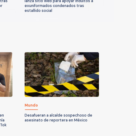
tras
lanza sitio web para apoyar indultos a
or
exuniformados condenados tras
estallido social
Mundo
 en
Desafueran a alcalde sospechoso de
nía
asesinato de reportera en México
kTok