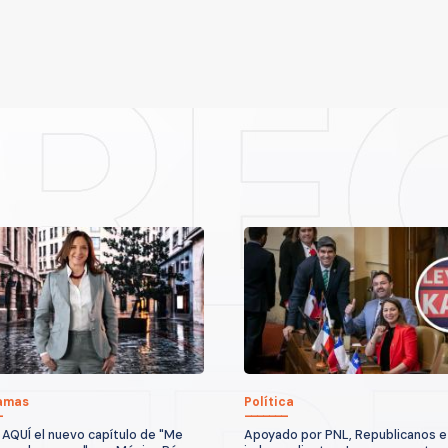
amas
Política
 AQUÍ el nuevo capítulo de "Me
Apoyado por PNL, Republicanos e