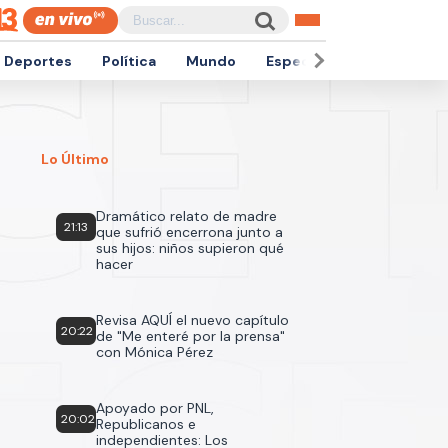
Deportes
Política
Mundo
Espectáculos
Empren
Lo Último
Dramático relato de madre
21:13
que sufrió encerrona junto a
sus hijos: niños supieron qué
hacer
Revisa AQUÍ el nuevo capítulo
20:22
de "Me enteré por la prensa"
con Mónica Pérez
Apoyado por PNL,
20:02
Republicanos e
independientes: Los