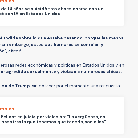
ambién
de 14 años se suicidó tras obsesionarse con un
t con IA en Estados Unidos
fundida sobre lo que estaba pasando, porque las manos
y sin embargo, estos dos hombres se sonreían y
ón",
afirmó.
derosas redes económicas y políticas en Estados Unidos y en
er agredido sexualmente y violado a numerosas chicas.
quipo de Trump
, sin obtener por el momento una respuesta.
ambién
 Pelicot en juicio por violación: "La vergüenza, no
nosotras la que tenemos que tenerla, son ellos"