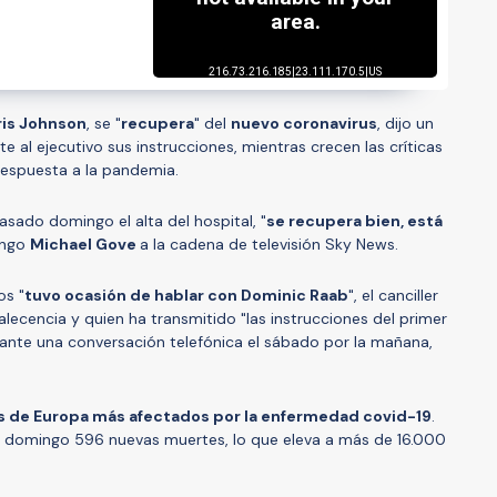
ris Johnson
, se "
recupera
" del
nuevo coronavirus
, dijo un
e al ejecutivo sus instrucciones, mientras crecen las críticas
 respuesta a la pandemia.
pasado domingo el alta del hospital, "
se recupera bien, está
ingo
Michael Gove
a la cadena de televisión Sky News.
os "
tuvo ocasión de hablar con Dominic Raab
", el canciller
lecencia y quien ha transmitido "las instrucciones del primer
urante una conversación telefónica el sábado por la mañana,
es de Europa más afectados por la enfermedad covid-19
.
te domingo 596 nuevas muertes, lo que eleva a más de 16.000
.