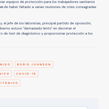
piar equipos de protección para los trabajadores sanitarios
son
de haber faltado a varias reuniones de crisis consagradas
, el jefe de los laboristas, principal partido de oposición,
obierno estuvo "demasiado lento" en decretar el
o de test de diagnóstico y proporcionar protección a los
A
UNIDO
BORIS JOHNSON
NICO
COVID-19
RITÁNICO