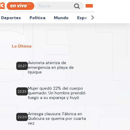
Deportes
Política
Mundo
Espectáculos
Empren
Lo Último
Avioneta aterriza de
22:27
emergencia en playa de
Iquique
Mujer quedó 22% del cuerpo
22:23
quemado: Un hombre prendió
fuego a su expareja y huyó
Arriesga clausura: Fábrica en
22:20
Quilicura se quema por cuarta
vez