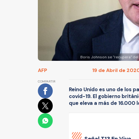
Boris Johnson se "recupera" del
AFP
19 de Abril de 2020
COMPARTIR
Reino Unido es uno de los 
covid-19. El gobierno britá
que eleva a más de 16.000 l
Señal
T13 En Vivo