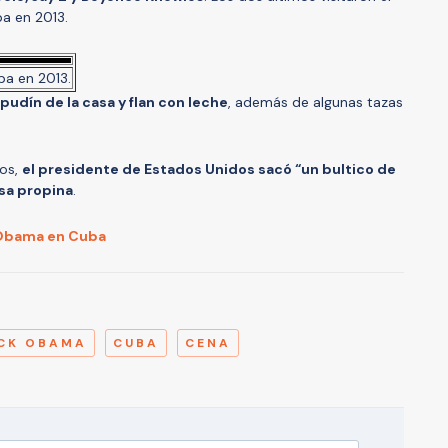
a en 2013.
ba en 2013.
pudín de la casa y flan con leche
, además de algunas tazas
ros,
el presidente de Estados Unidos sacó “un bultico de
osa propina
.
e Obama en Cuba
A
CK OBAMA
CUBA
CENA