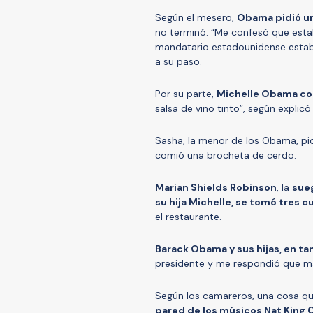
Según el mesero,
Obama pidió una
no terminó. “Me confesó que esta
mandatario estadounidense estab
a su paso.
Por su parte,
Michelle Obama co
salsa de vino tinto”, según explic
Sasha, la menor de los Obama, pi
comió una brocheta de cerdo.
Marian Shields Robinson
, la
sue
su hija Michelle, se tomó tres c
el restaurante.
Barack Obama y sus hijas, en ta
presidente y me respondió que ma
Según los camareros, una cosa q
pared de los músicos Nat King C