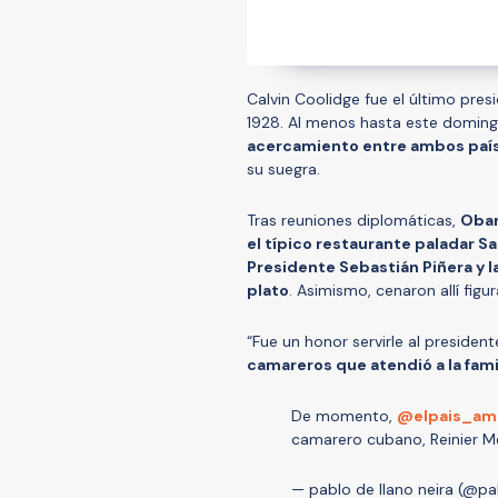
Calvin Coolidge fue el último pre
1928. Al menos hasta este domin
acercamiento entre ambos paíse
su suegra.
Tras reuniones diplomáticas,
Obam
el típico restaurante paladar S
Presidente Sebastián Piñera y 
plato
. Asimismo, cenaron allí fig
“Fue un honor servirle al presiden
camareros que atendió a la fam
De momento,
@elpais_am
camarero cubano, Reinier 
— pablo de llano neira (@p