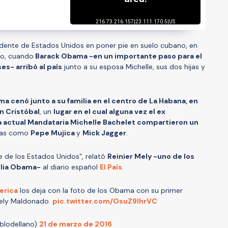
sidente de Estados Unidos en poner pie en suelo cubano, en
go, cuando
Barack Obama -en un importante paso para el
s- arribó al país
junto a su esposa Michelle, sus dos hijas y
a cenó junto a su familia en el centro de La Habana, en
an Cristóbal
, un
lugar en el cual alguna vez el ex
la actual Mandataria Michelle Bachelet compartieron un
uras como
Pepe Mujica
y
Mick Jagger
.
te de los Estados Unidos”, relató
Reinier Mely -uno de los
ilia Obama-
al diario español
El País
.
erica
los deja con la foto de los Obama con su primer
Mely Maldonado.
pic.twitter.com/OsuZ9IhrVC
ablodellano)
21 de marzo de 2016