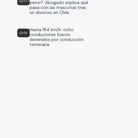
02:07
perro?: Abogado explica qué
pasa con las mascotas tras
un divorcio en Chile
Hasta 184 km/h: ocho
01:13
conductores fueron
detenidos por conducción
temeraria