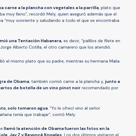
 carne a la plancha con vegetales a la parrilla
, plato que
ba muy lleno”, recordó Mely, quien aseguró además que el
a “muy sonriente y saludando a todo el que se encontraba
mió una Tentación Habanera
, es decir, “palillos de filete en
ó Jorge Alberto Cotilla, el otro camarero que los atendió.
dió el mismo plato que su padre, mientras su hermana Malia
gra de Obama
, también comió carne a la plancha y,
junto a
uartos de botella de un vino pinot noir
recomendado por
nto, solo tomaron agua
. “Yo le ofrecí vino al señor
ñana tenía que trabajar”, contó Mely.
ue
llamó la atención de Obama fueron las fotos en la
ole, Jay Z y Beyoncé Knowles
. Los dos últimos visitaron el