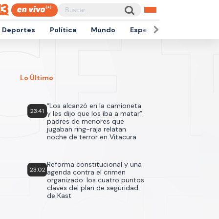
Deportes
Política
Mundo
Espectáculos
Empren
Lo Último
“Los alcanzó en la camioneta
23:41
y les dijo que los iba a matar”:
padres de menores que
jugaban ring-raja relatan
noche de terror en Vitacura
Reforma constitucional y una
23:02
agenda contra el crimen
organizado: los cuatro puntos
claves del plan de seguridad
de Kast