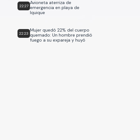
Avioneta aterriza de
22:27
emergencia en playa de
Iquique
Mujer quedó 22% del cuerpo
22:23
quemado: Un hombre prendió
fuego a su expareja y huyó