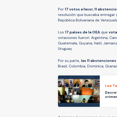
Por
17 votos a favor, 11 abstenci
resolución que buscaba entregar u
República Bolivariana de Venezuel
Los
17 países de la OEA
que
vota
votaciones fueron: Argentina, Cana
Guatemala, Guyana, Haití, Jamaic
Uruguay.
Por su parte,
las 11 abstenciones
Brasil, Colombia, Dominica, Granad
Lee T
Decret
crime