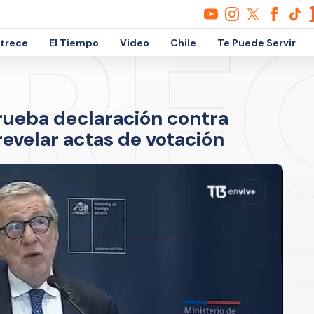
etrece
El Tiempo
Video
Chile
Te Puede Servir
rueba declaración contra
evelar actas de votación