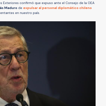
es Exteriores confirmó que expuso ante el Consejo de la OEA
lás Maduro
de
expulsar al personal diplomático chileno
esentantes en nuestro país.