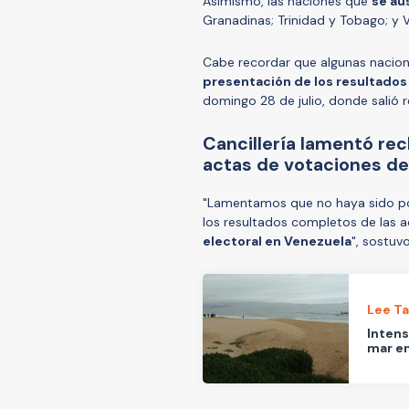
Asimismo, las naciones que
se au
Granadinas; Trinidad y Tobago; y 
Cabe recordar que algunas naci
presentación de los resultados
domingo 28 de julio, donde salió
Cancillería lamentó rec
actas de votaciones d
"Lamentamos que no haya sido po
los resultados completos de las 
electoral en Venezuela
", sostuvo
Lee T
Intens
mar en