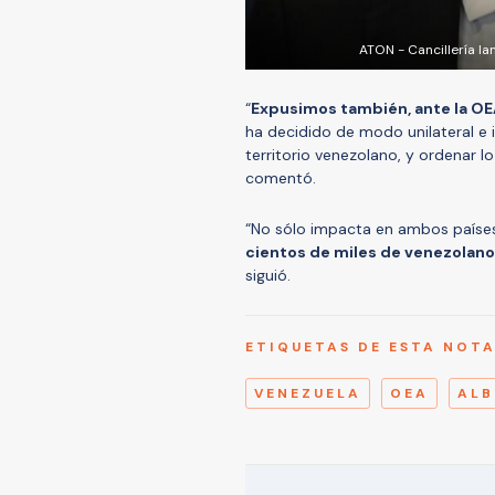
ATON - Cancillería l
“
Expusimos también, ante la OEA
ha decidido de modo unilateral e in
territorio venezolano, y ordenar l
comentó.
“No sólo impacta en ambos paíse
cientos de miles de venezolano
siguió.
ETIQUETAS DE ESTA NOT
VENEZUELA
OEA
ALB