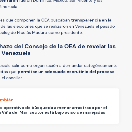
sentaron
fueron Dominica, México, San Vicente y las
Venezuela.
ones que componen la OEA buscaban
transparencia en la
de las elecciones que se realizaron en Venezuela el pasado
 reelegido Nicolás Maduro como presidente.
hazo del Consejo de la OEA de revelar las
e Venezuela
sible salir como organización a demandar categóricamente
actas que
permitan un adecuado escrutinio del proceso
 el canciller.
ambién
o operativo de búsqueda a menor arrastrada por el
 Viña del Mar: sector está bajo aviso de marejadas