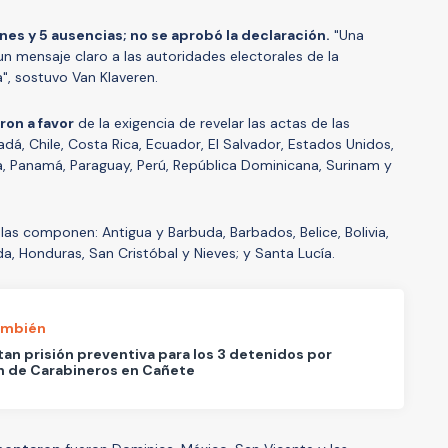
ones y 5 ausencias; no se aprobó la declaración.
"Una
n mensaje claro a las autoridades electorales de la
a", sostuvo Van Klaveren.
ron a favor
de la exigencia de revelar las actas de las
dá, Chile, Costa Rica, Ecuador, El Salvador, Estados Unidos,
a, Panamá, Paraguay, Perú, República Dominicana, Surinam y
las componen: Antigua y Barbuda, Barbados, Belice, Bolivia,
a, Honduras, San Cristóbal y Nieves; y Santa Lucía.
ambién
an prisión preventiva para los 3 detenidos por
n de Carabineros en Cañete