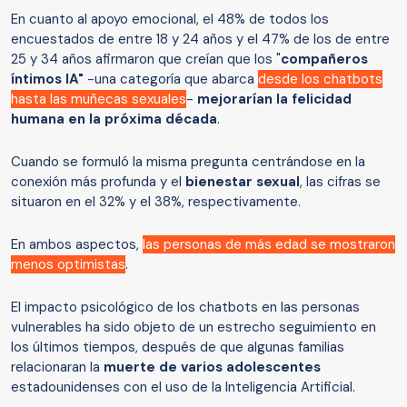
En cuanto al apoyo emocional, el 48% de todos los
encuestados de entre 18 y 24 años y el 47% de los de entre
25 y 34 años afirmaron que creían que los "
compañeros
íntimos IA"
-una categoría que abarca
desde los chatbots
hasta las muñecas sexuales
-
mejorarían la felicidad
humana en la próxima década
.
Cuando se formuló la misma pregunta centrándose en la
conexión más profunda y el
bienestar sexual
, las cifras se
situaron en el 32% y el 38%, respectivamente.
En ambos aspectos,
las personas de más edad se mostraron
menos optimistas
.
El impacto psicológico de los chatbots en las personas
vulnerables ha sido objeto de un estrecho seguimiento en
los últimos tiempos, después de que algunas familias
relacionaran la
muerte de varios adolescentes
estadounidenses con el uso de la Inteligencia Artificial.