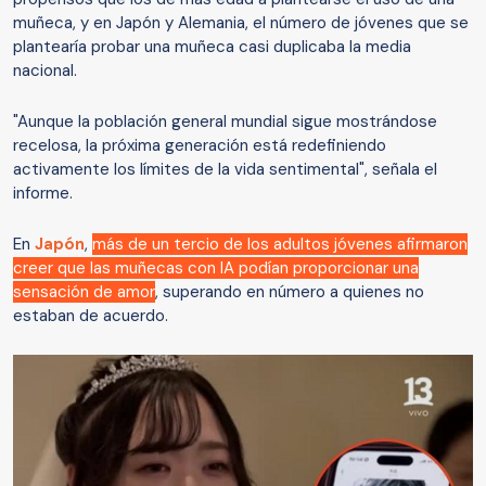
muñeca, y en Japón y Alemania, el número de jóvenes que se
plantearía probar una muñeca casi duplicaba la media
nacional.
"Aunque la población general mundial sigue mostrándose
recelosa, la próxima generación está redefiniendo
activamente los límites de la vida sentimental", señala el
informe.
En
Japón
,
más de un tercio de los adultos jóvenes afirmaron
creer que las muñecas con IA podían proporcionar una
sensación de amor
, superando en número a quienes no
estaban de acuerdo.