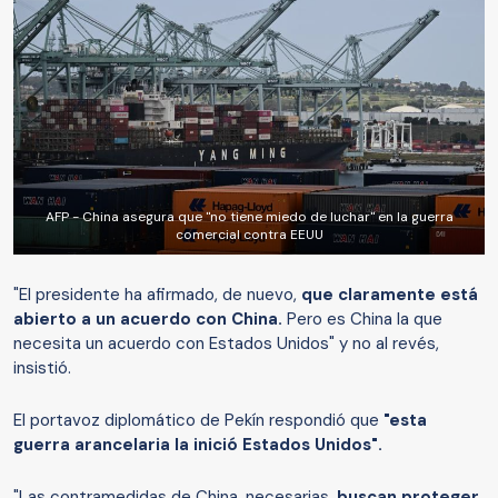
AFP - China asegura que "no tiene miedo de luchar" en la guerra
comercial contra EEUU
"El presidente ha afirmado, de nuevo,
que claramente está
abierto a un acuerdo con China.
Pero es China la que
necesita un acuerdo con Estados Unidos" y no al revés,
insistió.
El portavoz diplomático de Pekín respondió que
"esta
guerra arancelaria la inició Estados Unidos".
"Las contramedidas de China, necesarias,
buscan proteger