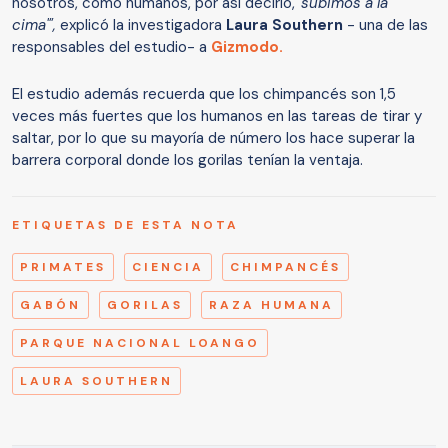
nosotros, como humanos, por así decirlo,
'subimos a la
cima'",
explicó la investigadora
Laura Southern
- una de las
responsables del estudio- a
Gizmodo.
El estudio además recuerda que los chimpancés son 1,5
veces más fuertes que los humanos en las tareas de tirar y
saltar, por lo que su mayoría de número los hace superar la
barrera corporal donde los gorilas tenían la ventaja.
ETIQUETAS DE ESTA NOTA
PRIMATES
CIENCIA
CHIMPANCÉS
GABÓN
GORILAS
RAZA HUMANA
PARQUE NACIONAL LOANGO
LAURA SOUTHERN