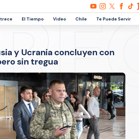
etrece
El Tiempo
Video
Chile
Te Puede Servir
sia y Ucrania concluyen con
pero sin tregua