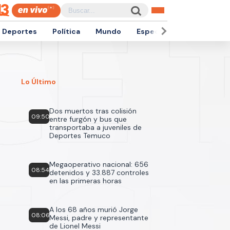
Deportes
Política
Mundo
Espectáculos
Empren
Lo Último
Dos muertos tras colisión
09:50
entre furgón y bus que
transportaba a juveniles de
Deportes Temuco
Megaoperativo nacional: 656
08:54
detenidos y 33.887 controles
en las primeras horas
A los 68 años murió Jorge
08:06
Messi, padre y representante
de Lionel Messi