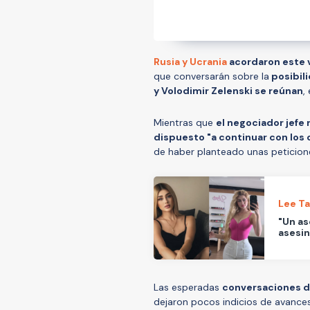
Rusia y Ucrania
acordaron este v
que conversarán sobre la
posibili
y Volodimir Zelenski se reúnan
,
Mientras que
el negociador jefe 
dispuesto "a continuar con los 
de haber planteado unas peticiones
Lee T
"Un as
asesin
Las esperadas
conversaciones d
dejaron pocos indicios de avances