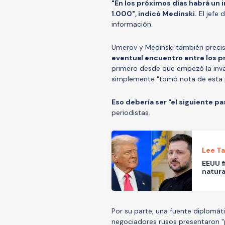
"En los próximos días habrá un 
1.000", indicó Medinski.
El jefe 
información.
Umerov y Medinski también preci
eventual encuentro entre los pr
primero desde que empezó la inva
simplemente "tomó nota de esta p
Eso debería ser "el siguiente pa
periodistas.
Lee T
EEUU f
natura
Por su parte, una fuente diplomát
negociadores rusos presentaron "p