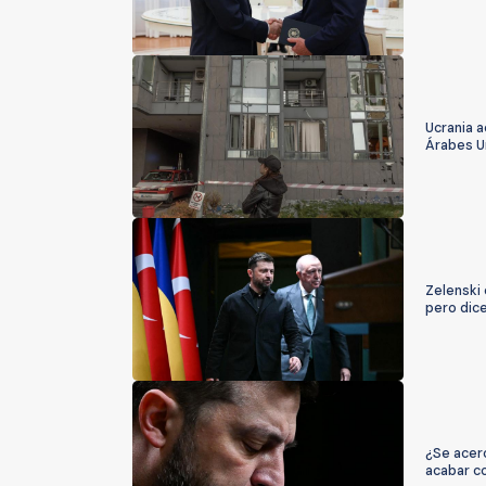
Ucrania 
Árabes U
Zelenski
pero dic
¿Se acerc
acabar co