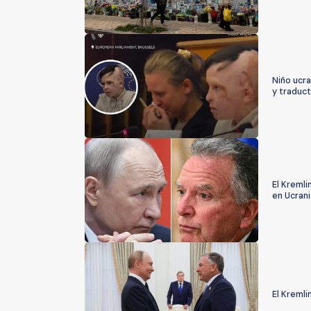
Niño ucr
y traduc
El Kremli
en Ucrani
El Kremli