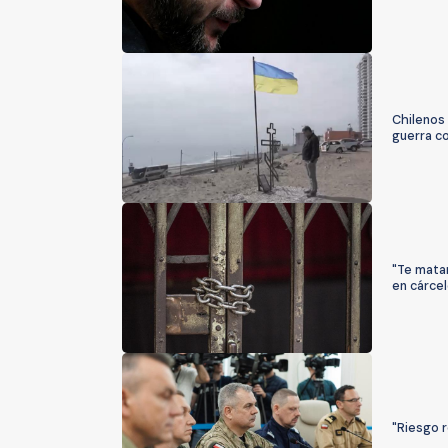
Chilenos 
guerra co
"Te matan
en cárce
"Riesgo r