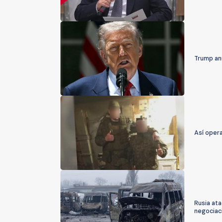
Trump anu
Así oper
Rusia ata
negociac