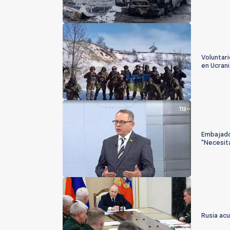
Voluntar
en Ucrani
Embajador
"Necesita
Rusia acu