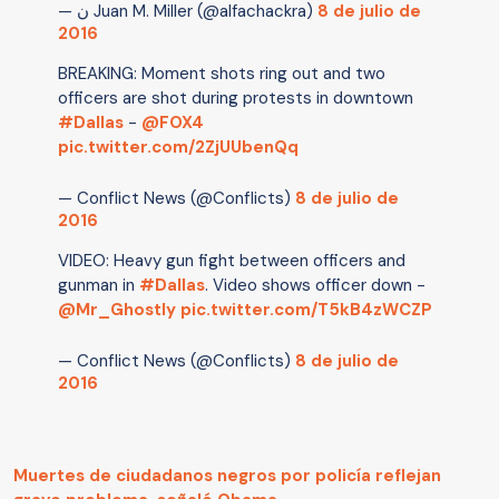
— ن Juan M. Miller (@alfachackra)
8 de julio de
2016
BREAKING: Moment shots ring out and two
officers are shot during protests in downtown
#Dallas
-
@FOX4
pic.twitter.com/2ZjUUbenQq
— Conflict News (@Conflicts)
8 de julio de
2016
VIDEO: Heavy gun fight between officers and
gunman in
#Dallas
. Video shows officer down -
@Mr_Ghostly
pic.twitter.com/T5kB4zWCZP
— Conflict News (@Conflicts)
8 de julio de
2016
Muertes de ciudadanos negros por policía reflejan