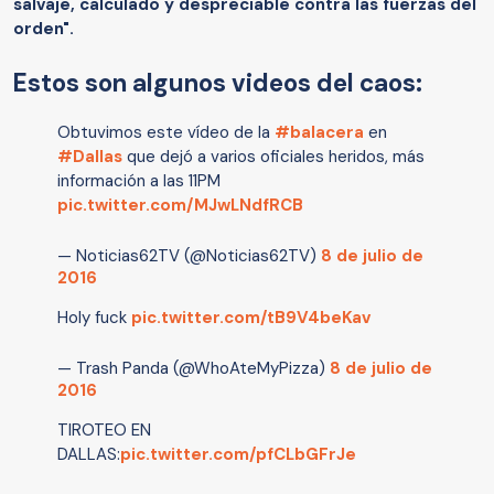
salvaje, calculado y despreciable contra las fuerzas del
orden".
Estos son algunos videos del caos:
Obtuvimos este vídeo de la
#balacera
en
#Dallas
que dejó a varios oficiales heridos, más
información a las 11PM
pic.twitter.com/MJwLNdfRCB
— Noticias62TV (@Noticias62TV)
8 de julio de
2016
Holy fuck
pic.twitter.com/tB9V4beKav
— Trash Panda (@WhoAteMyPizza)
8 de julio de
2016
TIROTEO EN
DALLAS:
pic.twitter.com/pfCLbGFrJe