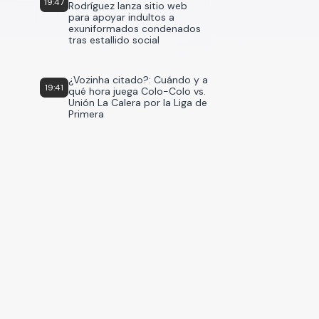
19:47
Rodríguez lanza sitio web
para apoyar indultos a
exuniformados condenados
tras estallido social
¿Vozinha citado?: Cuándo y a
19:41
qué hora juega Colo-Colo vs.
Unión La Calera por la Liga de
Primera