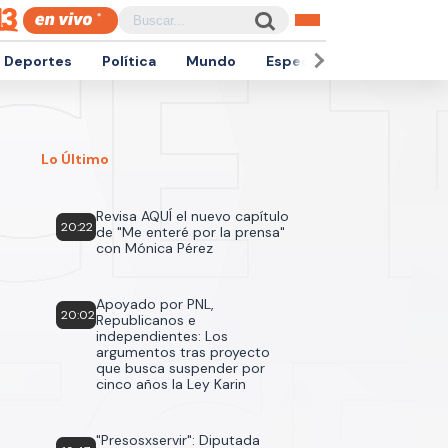
Deportes
Política
Mundo
Espectáculos
Empren
Lo Último
Revisa AQUÍ el nuevo capítulo
20:22
de "Me enteré por la prensa"
con Mónica Pérez
Apoyado por PNL,
20:02
Republicanos e
independientes: Los
argumentos tras proyecto
que busca suspender por
cinco años la Ley Karin
"Presosxservir": Diputada