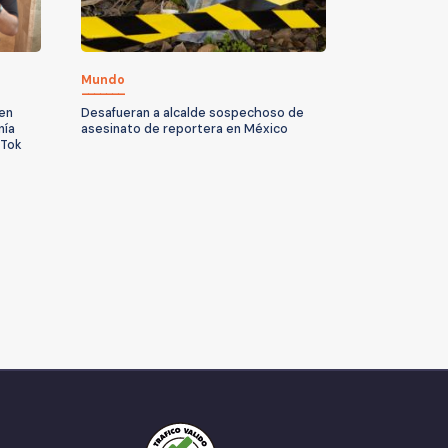
Mundo
 en
Desafueran a alcalde sospechoso de
nía
asesinato de reportera en México
kTok