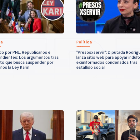
ca
Política
o por PNL, Republicanos e
"Presosxservir": Diputada Rodríg
ndientes: Los argumentos tras
lanza sitio web para apoyar indult
to que busca suspender por
exuniformados condenados tras
años la Ley Karin
estallido social