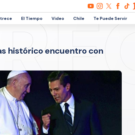
etrece
El Tiempo
Video
Chile
Te Puede Servir
ras histórico encuentro con