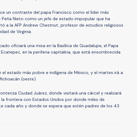
rece un contraste del papa Francisco como el líder más
e Peña Nieto como un jefe de estado impopular que ha
ntó a la AFP Andrew Chestnut, profesor de estudios religiosos
dad de Virginia.
bado oficiará una misa en la Basílica de Guadalupe, el Papa
e Ecatepec, en la periferia capitalina, que está ensombrecida
en el estado más pobre e indígena de México, y el martes irá a
 Michoacán (oeste).
ronteriza Ciudad Juárez, donde visitará una cárcel y realizará
 la frontera con Estados Unidos por donde miles de
te cada año y donde se espera que estén padres de los 43
A