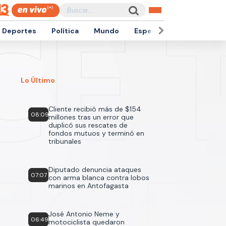
Deportes
Política
Mundo
Espectáculos
Empren
Lo Último
Cliente recibió más de $154
08:09
millones tras un error que
duplicó sus rescates de
fondos mutuos y terminó en
tribunales
Diputado denuncia ataques
07:07
con arma blanca contra lobos
marinos en Antofagasta
José Antonio Neme y
06:49
motociclista quedaron