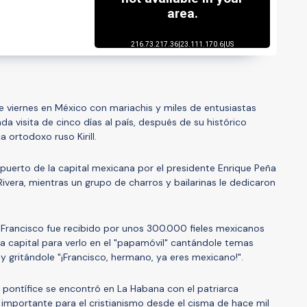
te viernes en México con mariachis y miles de entusiastas
ada visita de cinco días al país, después de su histórico
 ortodoxo ruso Kirill.
ropuerto de la capital mexicana por el presidente Enrique Peña
ivera, mientras un grupo de charros y bailarinas le dedicaron
s, Francisco fue recibido por unos 300.000 fieles mexicanos
la capital para verlo en el "papamóvil" cantándole temas
 y gritándole "¡Francisco, hermano, ya eres mexicano!".
el pontífice se encontró en La Habana con el patriarca
ás importante para el cristianismo desde el cisma de hace mil