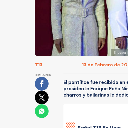
El papa 
T13
13 de Febrero de 201
COMPARTIR
El pontífice fue recibido en
presidente Enrique Peña Ni
charros y bailarinas le dedi
Señal
T13 En Vivo