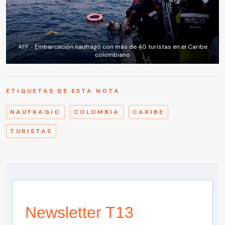
AFP - Embarcación naufragó con más de 40 turistas en el Caribe
colombiano
ETIQUETAS DE ESTA NOTA
NAUFRAGIO
COLOMBIA
CARIBE
TURISTAS
Newsletter T13