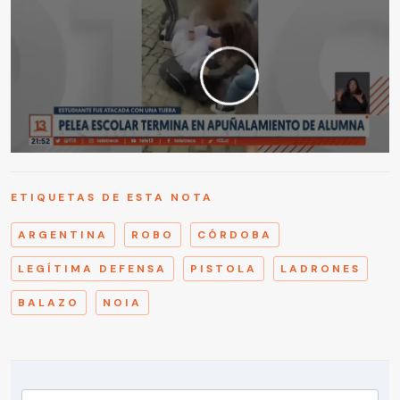
ETIQUETAS DE ESTA NOTA
ARGENTINA
ROBO
CÓRDOBA
LEGÍTIMA DEFENSA
PISTOLA
LADRONES
BALAZO
NOIA