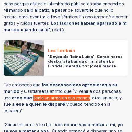
casa porque afuera el alumbrado público estaba encendido.
Mi marido salió al patio, a pesar de advertirle que no lo
hiciera, para levantar la llave térmica. En eso empecé a sentir
gritos y ruidos fuertes.
Los ladrones habían agarrado a mi
marido cuando salió"
, relató.
Lee También
"Reyes de Reina Luisa": Carabineros
desbarata banda criminal en La
Florida liderada por joven madre
Fue entonces que
los desconocidos agredieron a su
marido
y Gastiareana afirmó que "vi venir a dos personas,
una
creo que
tenía un arma en sus manos
; otro, un palo; y
fue a ese a quien le disparé
y quedó tendido en la
escalera".
"Saqué mi arma y le dije:
'Vos no me vas a matar a mí, yo
te voy a matar a vos'
. Cuando empecé a disparar, uno se