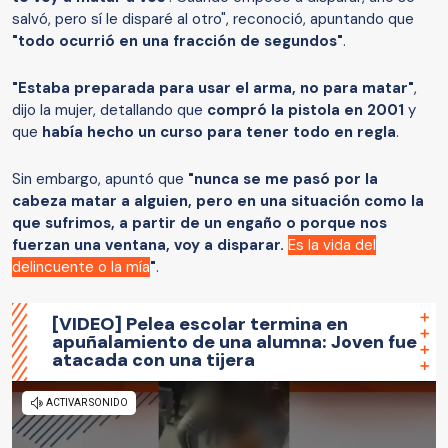
salvó, pero sí le disparé al otro", reconoció, apuntando que
"todo ocurrió en una fracción de segundos"
.
"Estaba preparada para usar el arma, no para matar"
,
dijo la mujer, detallando que
compró la pistola en 2001
y
que
había hecho un curso para tener todo en regla
.
Sin embargo, apuntó que
"nunca se me pasó por la
cabeza matar a alguien, pero en una situación como la
que sufrimos, a partir de un engaño o porque nos
fuerzan una ventana, voy a disparar.
Es la vida del
delincuente o la mía
"
.
[VIDEO] Pelea escolar termina en
apuñalamiento de una alumna: Joven fue
atacada con una tijera