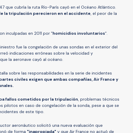
447 que cubría la ruta Río-París cayó en el Océano Atlántico.
 la tripulación perecieron en el accidente
, el peor de la
on inculpadas en 2011 por "
homicidios involuntarios
".
niestro fue la congelación de unas sondas en el exterior del
arreó indicaciones erróneas sobre la velocidad y
a que la aeronave cayó al océano.
talla sobre las responsabilidades en la serie de incidentes
partes civiles exigen que ambas compañías, Air France y
unales.
a fallos cometidos por la tripulación
, problemas técnicos
los pilotos en caso de congelación de la sonda, pese a que se
incidentes de este tipo.
tructor aeronáutico solicitó una nueva evaluación que
cionó de forma
"inapropiada"
y que Air France no actuó de