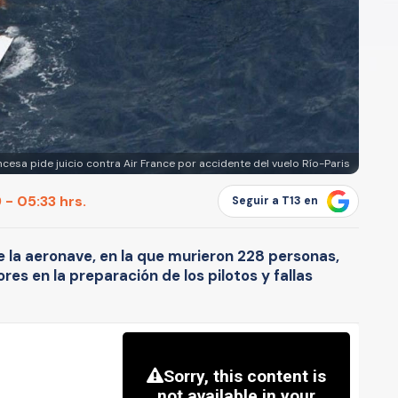
ancesa pide juicio contra Air France por accidente del vuelo Río-Paris
 - 05:33 hrs.
Seguir a T13 en
 la aeronave, en la que murieron 228 personas,
res en la preparación de los pilotos y fallas