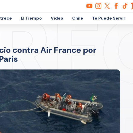
etrece
El Tiempo
Video
Chile
Te Puede Servir
icio contra Air France por
Paris