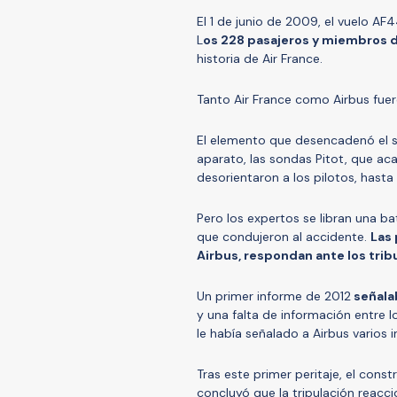
El 1 de junio de 2009, el vuelo AF
L
os 228 pasajeros y miembros de
historia de Air France.
Tanto Air France como Airbus fuer
El elemento que desencadenó el si
aparato, las sondas Pitot, que ac
desorientaron a los pilotos, hast
Pero los expertos se libran una ba
que condujeron al accidente.
Las 
Airbus, respondan ante los trib
Un primer informe de 2012
señalab
y una falta de información entre 
le había señalado a Airbus varios 
Tras este primer peritaje, el cons
concluyó que la tripulación reac