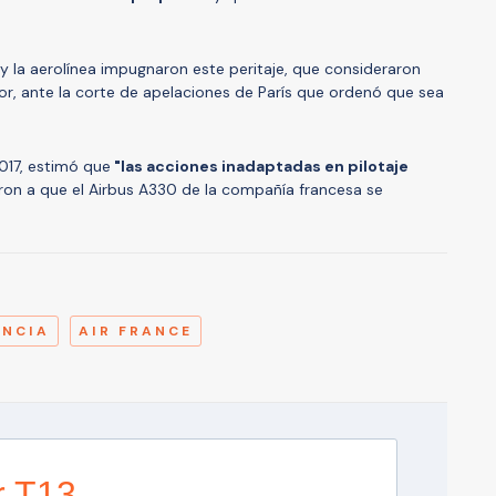
s y la aerolínea impugnaron este peritaje, que consideraron
r, ante la corte de apelaciones de París que ordenó que sea
017, estimó que
"las acciones inadaptadas en pilotaje
eron a que el Airbus A330 de la compañía francesa se
A
ANCIA
AIR FRANCE
r T13