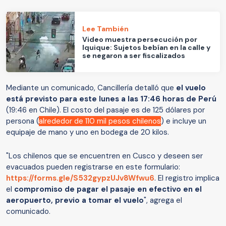
Lee También
Video muestra persecución por
Iquique: Sujetos bebían en la calle y
se negaron a ser fiscalizados
Mediante un comunicado, Cancillería detalló que
el vuelo
está previsto para este lunes a las 17:46 horas de Perú
(19:46 en Chile). El costo del pasaje es de 125 dólares por
persona (
alrededor de 110 mil pesos chilenos
) e incluye un
equipaje de mano y uno en bodega de 20 kilos.
"Los chilenos que se encuentren en Cusco y deseen ser
evacuados pueden registrarse en este formulario:
https://forms.gle/S532gypzUJv8Wfwu6
. El registro implica
el
compromiso de pagar el pasaje en efectivo en el
aeropuerto, previo a tomar el vuelo
", agrega el
comunicado.