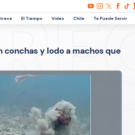
etrece
El Tiempo
Video
Chile
Te Puede Servir
n conchas y lodo a machos que