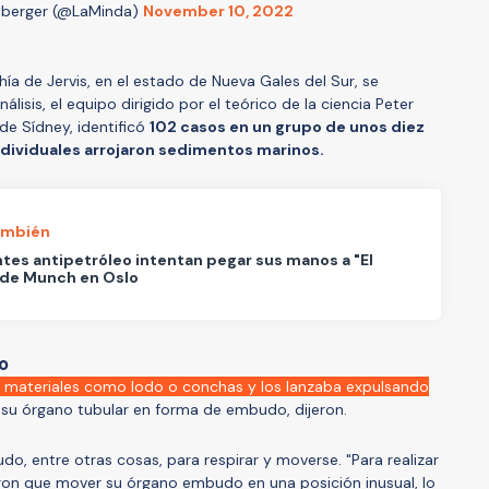
sberger (@LaMinda)
November 10, 2022
ía de Jervis, en el estado de Nueva Gales del Sur, se
álisis, el equipo dirigido por el teórico de la ciencia Peter
de Sídney, identificó
102 casos en un grupo de unos diez
ndividuales arrojaron sedimentos marinos.
ambién
ntes antipetróleo intentan pegar sus manos a "El
 de Munch en Oslo
o
a materiales como lodo o conchas y los lanzaba expulsando
 su órgano tubular en forma de embudo, dijeron.
do, entre otras cosas, para respirar y moverse. "Para realizar
eron que mover su órgano embudo en una posición inusual, lo