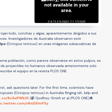
ojan lodo, conchas y algas, aparentemente dirigidos a sus
ces. Investigadores de Australia observaron este
lpo
(Octopus tetricus) en unas imágenes subacuáticas de
misma población, como parece observarse en estos pulpos, es
 de proyectiles no humanos observada anteriormente solo
escribe el equipo en la revista PLOS ONE.
st, ask questions later. For the first time, scientists have
uses (Octopus tetricus) in Australia flinging silt, kelp and
/t.co/9v3wPWkilS
(📹 Godfrey-Smith et al./PLOS ONE)🐙
ic.twitter.com/vKnD5lmFSy