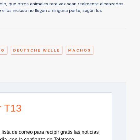
mplo, que otros animales rara vez sean realmente alcanzados
 ellos incluso no llegan a ninguna parte, según los
A
PO
DEUTSCHE WELLE
MACHOS
r T13
lista de correo para recibir gratis las noticias
día, con la confianza de Teletrece.