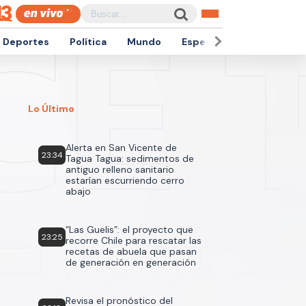
Deportes
Política
Mundo
Espectáculos
Empren
Lo Último
Alerta en San Vicente de
23:34
Tagua Tagua: sedimentos de
antiguo relleno sanitario
estarían escurriendo cerro
abajo
“Las Guelis”: el proyecto que
23:25
recorre Chile para rescatar las
recetas de abuela que pasan
de generación en generación
Revisa el pronóstico del