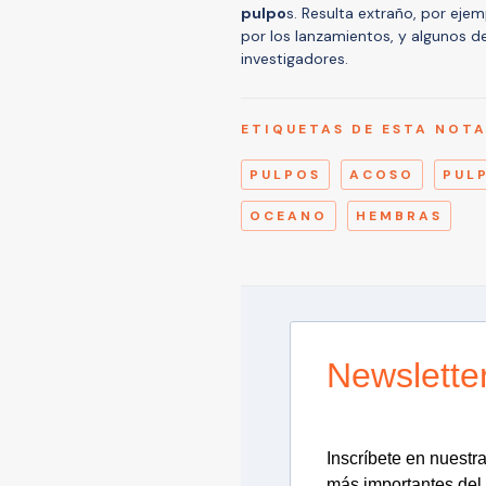
pulpo
s. Resulta extraño, por eje
por los lanzamientos, y algunos de
investigadores.
ETIQUETAS DE ESTA NOT
PULPOS
ACOSO
PUL
OCEANO
HEMBRAS
Newslette
Inscríbete en nuestra 
más importantes del 