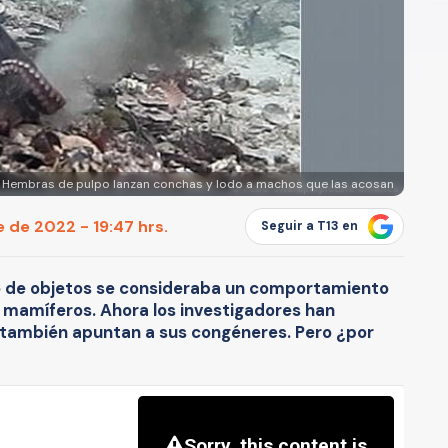
Hembras de pulpo lanzan conchas y lodo a machos que las acosan
 de 2022 - 19:47 hrs.
Seguir a T13 en
o de objetos se consideraba un comportamiento
s mamíferos. Ahora los investigadores han
 también apuntan a sus congéneres. Pero ¿por