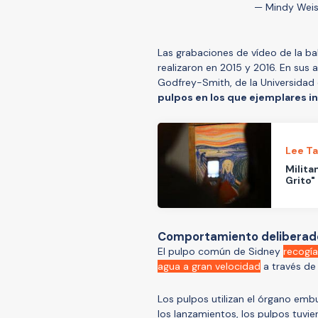
— Mindy Wei
Las grabaciones de vídeo de la bah
realizaron en 2015 y 2016. En sus an
Godfrey-Smith, de la Universidad 
pulpos en los que ejemplares i
Lee T
Milita
Grito"
Comportamiento deliberad
El pulpo común de Sidney
recogí
agua a gran velocidad
a través de
Los pulpos utilizan el órgano embu
los lanzamientos, los pulpos tuvi