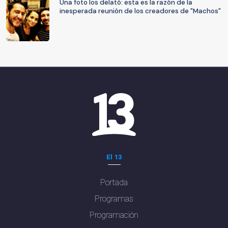
Una foto los delató: esta es la razón de la
inesperada reunión de los creadores de "Machos"
El 13
Portada
Programas
Programación