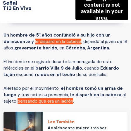
Señal
T13 En Vivo
Un hombre de 51 años confundió a su hijo con un
delincuente y
le disparó en la cabeza
, dejando al joven de 19
años
gravemente herido
, en
Córdoba
,
Argentina
.
El incidente se registró durante la madrugada de este
miércoles en el
barrio Villa 9 de Julio
, cuando
Eduardo
Luján
escuchó
ruidos en el techo
de su domicilio.
Alertado por el movimiento,
el hombre tomó un arma de
fuego
y tras notar su presencia,
le disparó en la cabeza
al
sujeto
pensando que era un ladrón
.
Lee También
Adolescente muere tras ser