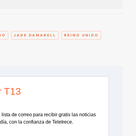
A
IO
JADE DAMARELL
REINO UNIDO
r T13
lista de correo para recibir gratis las noticias
día, con la confianza de Teletrece.