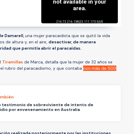
e Damarell,
una mujer paracaidista que se quitó la vida
 de altura y, en el aire,
desactivar, de manera
idad que permitía abrir el paracaídas.
ol
Tiramillas
de Marca, detalla que la mujer de 32 años se
el rubro del paracaidismo, y que contaba
con más de 500
ambién
o testimonio de sobreviviente de intento de
dio por envenenamiento en Australia
ación realizada posteriormente por las instituciones