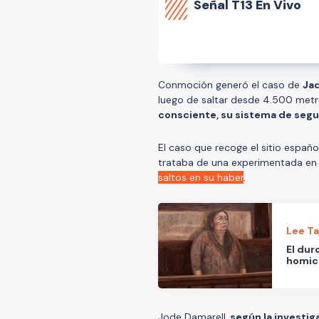
Señal
T13 En Vivo
Conmoción generó el caso de
Jad
luego de saltar desde 4.500 metros
consciente, su sistema de segur
El caso que recoge el sitio españ
trataba de una experimentada en 
saltos en su haber
.
Lee T
El dur
homici
Jode Damarell,
según la investig