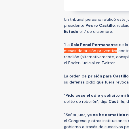
Un tribunal peruano ratificó este 
presidente
Pedro
Castillo
, reclu
Estado
el 7 de diciembre.
"La
Sala Penal Permanente
de l
meses de prisión preventiva
contr
rebelión (alternativamente, conspi
el Poder Judicial en Twitter.
La orden de
prisión
para
Castillo
su defensa pidió que fuera revocad
"
Pido cese el odio y solicito mi
delito de rebelión", dijo
Castillo
, 
"Señor juez,
yo no he cometido n
el Congreso y otras instituciones 
gobierno a través de sucesivos pe