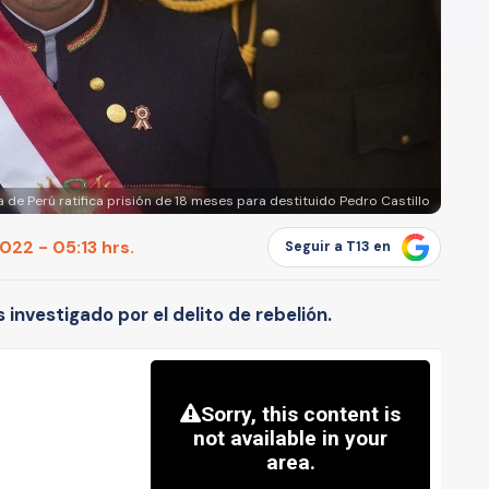
a de Perú ratifica prisión de 18 meses para destituido Pedro Castillo
22 - 05:13 hrs.
Seguir a T13 en
investigado por el delito de rebelión.