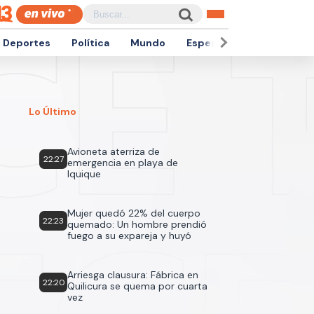
Deportes
Política
Mundo
Espectáculos
Empren
Lo Último
Avioneta aterriza de
22:27
emergencia en playa de
Iquique
Mujer quedó 22% del cuerpo
22:23
quemado: Un hombre prendió
fuego a su expareja y huyó
Arriesga clausura: Fábrica en
22:20
Quilicura se quema por cuarta
vez