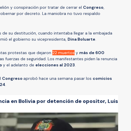
elión y conspiración por tratar de cerrar el
Congreso
,
 gobernar por decreto. La maniobra no tuvo respaldo
s de su destitución, cuando intentaba llegar a la embajada
sumió el gobierno su vicepresidenta,
Dina Boluarte
.
ntas protestas que dejaron
22 muertos
y
más de 600
s fuerzas de seguridad. Los manifestantes piden la renuncia
so
y el adelanto de
elecciones al 2023
.
el
Congreso
aprobó hace una semana pasar los
comicios
024
.
cia en Bolivia por detención de opositor, Luis