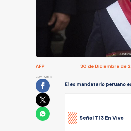
Justici
AFP
30 de Diciembre de 20
COMPARTIR
El ex mandatario peruano es 
Señal
T13 En Vivo